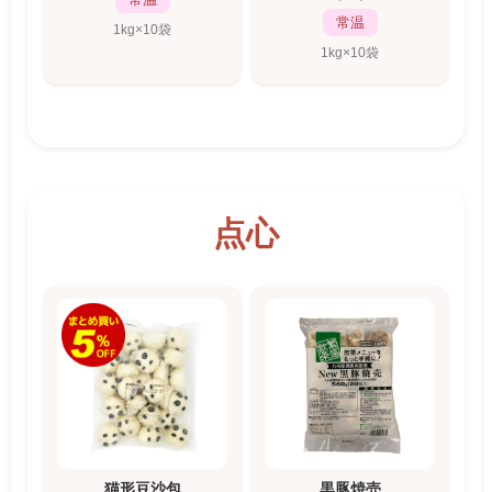
常温
1kg×10袋
1kg×10袋
点心
猫形豆沙包
黒豚焼売