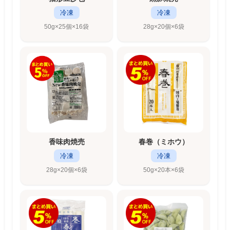
冷凍
冷凍
50g×25個×16袋
28g×20個×6袋
香味肉焼売
春巻（ミホウ）
冷凍
冷凍
28g×20個×6袋
50g×20本×6袋