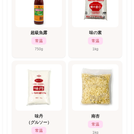
超級魚露
味の素
常温
常温
750g
1kg
味丹
南杏
（グルソー）
常温
常温
1kg