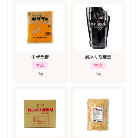
中ザラ糖
純ネリ胡麻黒
常温
常温
1kg
1kg