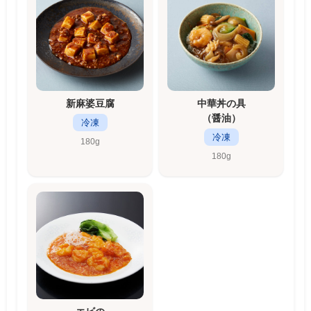
新麻婆豆腐
中華丼の具
（醤油）
冷凍
冷凍
180g
180g