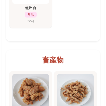
蝦片 白
常温
227g
畜産物