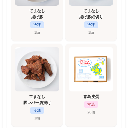
てまなし
てまなし
揚げ豚
揚げ豚細切り
冷凍
冷凍
1kg
1kg
てまなし
青島皮蛋
豚レバー唐揚げ
常温
冷凍
20個
1kg