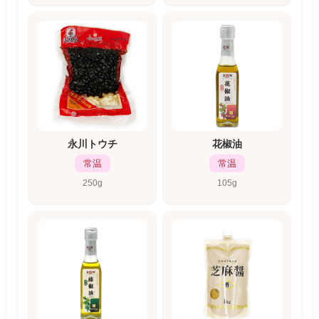
永川トウチ
花椒油
常温
常温
250g
105g