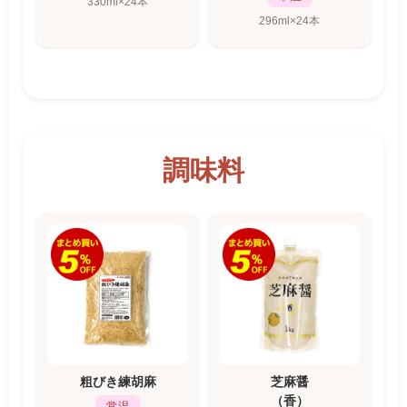
330ml×24本
296ml×24本
調味料
粗びき練胡麻
芝麻醤
（香）
常温