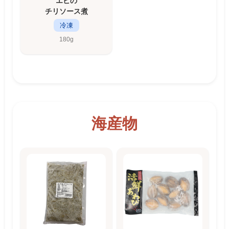
エビの
チリソース煮
冷凍
180g
海産物