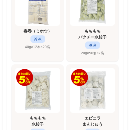
春巻（ミホウ）
もちもち
パクチー水餃子
冷凍
冷凍
40g×12本×20袋
20g×50個×7袋
もちもち
エビニラ
水餃子
まんじゅう