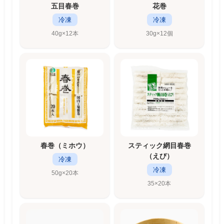
五目春巻
花巻
冷凍
冷凍
40g×12本
30g×12個
春巻（ミホウ）
スティック網目春巻
（えび）
冷凍
冷凍
50g×20本
35×20本