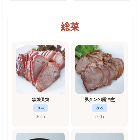
総菜
窯焼叉焼
豚タンの醤油煮
冷凍
冷凍
300g
500g