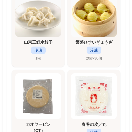
山東三鮮水餃子
繁盛ひすいぎょうざ
冷凍
冷凍
1kg
20g×30個
カオヤーピン
春巻の皮／丸
（CT）