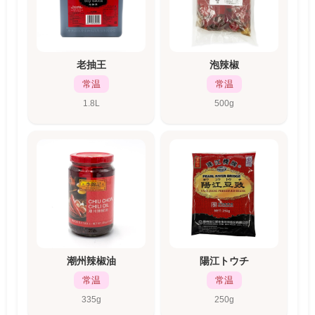
老抽王
泡辣椒
常温
常温
1.8L
500g
潮州辣椒油
陽江トウチ
常温
常温
335g
250g