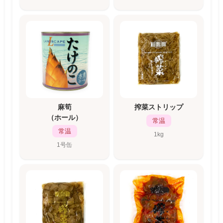
麻筍
搾菜ストリップ
（ホール）
常温
常温
1kg
1号缶