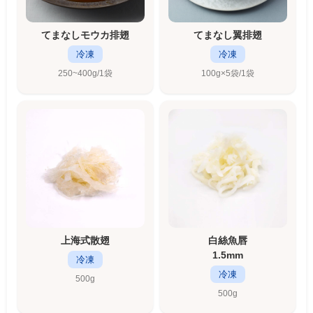
てまなしモウカ排翅
てまなし翼排翅
冷凍
冷凍
250~400g/1袋
100g×5袋/1袋
上海式散翅
白絲魚唇
1.5mm
冷凍
冷凍
500g
500g