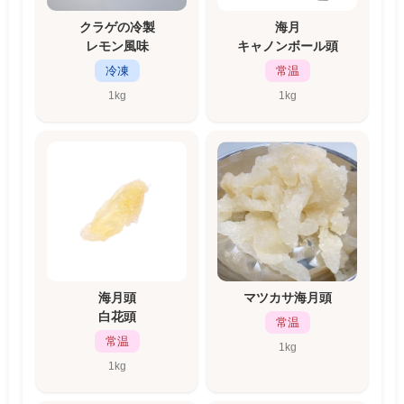
クラゲの冷製
海月
レモン風味
キャノンボール頭
冷凍
常温
1kg
1kg
海月頭
マツカサ海月頭
白花頭
常温
常温
1kg
1kg