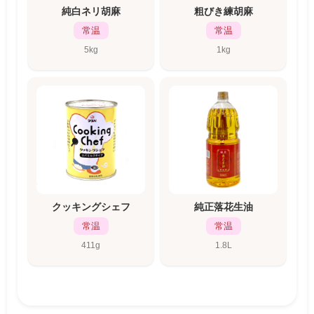
純白ネリ胡麻
粗びき練胡麻
常温
常温
5kg
1kg
クッキングシェフ
純正落花生油
常温
常温
411g
1.8L