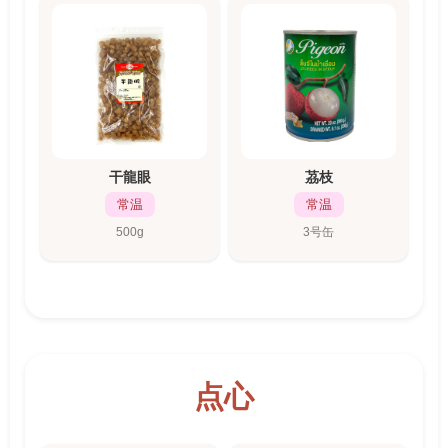
干龍眼
茘枝
常温
常温
500g
3号缶
点心