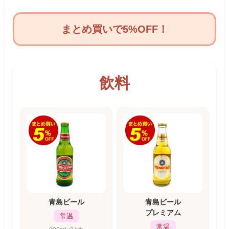
まとめ買いで5%OFF！
飲料
青島ビール
青島ビール
プレミアム
常温
常温