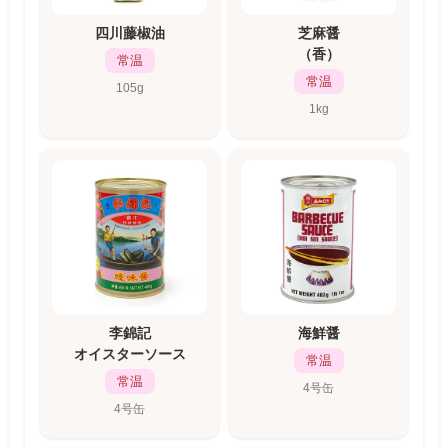
四川藤椒油
芝麻醤
（香）
常温
常温
105g
1kg
李錦記
海鮮醤
オイスターソース
常温
常温
4号缶
4号缶