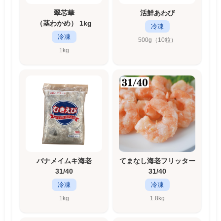
翠芯華
活鮮あわび
（茎わかめ） 1kg
冷凍
冷凍
500g（10粒）
1kg
バナメイムキ海老
てまなし海老フリッター
31/40
31/40
冷凍
冷凍
1kg
1.8kg