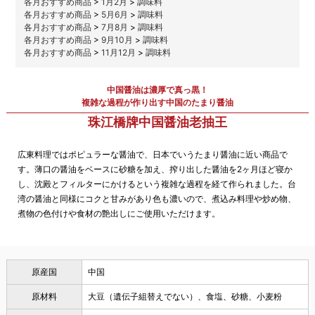
各月おすすめ商品
>
1月2月
>
調味料
各月おすすめ商品
>
5月6月
>
調味料
各月おすすめ商品
>
7月8月
>
調味料
各月おすすめ商品
>
9月10月
>
調味料
各月おすすめ商品
>
11月12月
>
調味料
中国醤油は濃厚で真っ黒！
複雑な過程が作り出す中国のたまり醤油
珠江橋牌中国醤油老抽王
広東料理ではポピュラーな醤油で、日本でいうたまり醤油に近い商品で
す。薄口の醤油をベースに砂糖を加え、搾り出した醤油を2ヶ月ほど寝か
し、沈殿とフィルターにかけるという複雑な過程を経て作られました。台
湾の醤油と同様にコクと甘みがあり色も濃いので、煮込み料理や炒め物、
煮物の色付けや食材の艶出しにご使用いただけます。
原産国
中国
原材料
大豆（遺伝子組替えでない）、食塩、砂糖、小麦粉