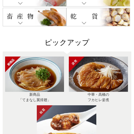
ピックアップ
新商品
中華・高橋の
「てまなし翼排翅」
フカヒレ姿煮