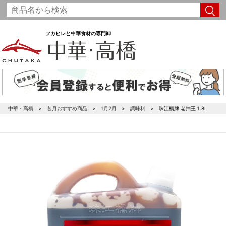
フカヒレと中華食材の専門卸
中華・高橋
各月おすすめ商品
1月2月
調味料
珠江橋牌 老抽王 1.8L