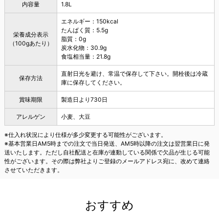
内容量
1.8L
エネルギー：150kcal
たんぱく質：5.5g
栄養成分表示
脂質：0g
（100gあたり）
炭水化物：30.9g
食塩相当量：21.8g
直射日光を避け、常温で保存して下さい。開栓後は冷蔵
保存方法
庫に保存してください。
賞味期限
製造日より730日
アレルゲン
小麦、大豆
※仕入れ状況により仕様が多少変更する可能性がございます。
※基本営業日AM5時までの注文で当日発送、AM5時以降の注文は翌営業日に発
送いたします。ただし自社配送と在庫が連動している関係で欠品が生じる可能
性がございます。その際は弊社よりご登録のメールアドレス宛に、改めて連絡
させていただきます。
おすすめ