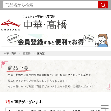
フカヒレと中華食材の専門卸
中華・高橋
畜産物
家禽類
7
件
の商品がございます。