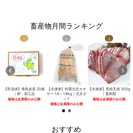
畜産物月間ランキング
1
2
3
ム
【常温便】青島皮蛋 20個
【冷凍便】特選北京カオ
【冷凍便】窯焼叉焼 300g
類
｜卵・加工品
ヤー 1.6～1.8kg｜北京ダ
｜畜肉類
ック
価格は会員様のみ公開
価格は会員様のみ公開
価格は会員様のみ公開
おすすめ