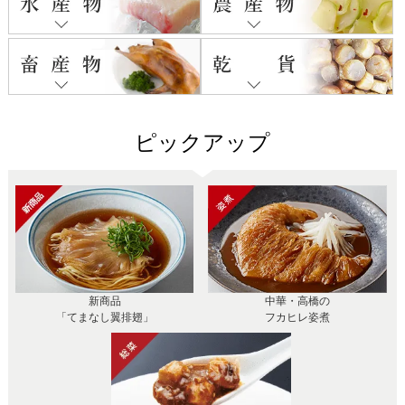
ピックアップ
新商品
中華・高橋の
「てまなし翼排翅」
フカヒレ姿煮