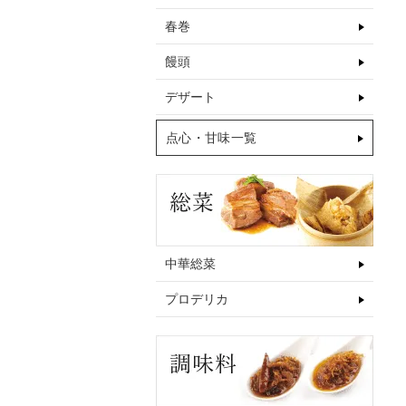
春巻
饅頭
デザート
点心・甘味一覧
中華総菜
プロデリカ