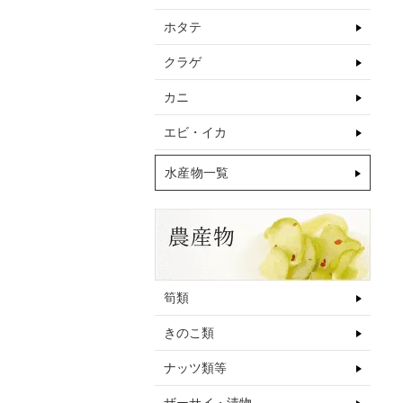
ホタテ
クラゲ
カニ
エビ・イカ
水産物一覧
筍類
きのこ類
ナッツ類等