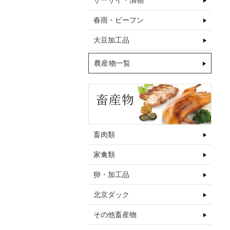
ザーサイ・漬物
春雨・ビーフン
大豆加工品
農産物一覧
畜肉類
家禽類
卵・加工品
北京ダック
その他畜産物