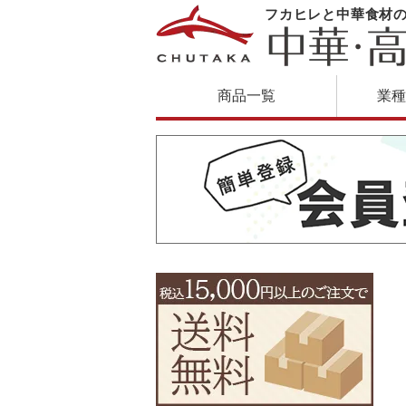
フカヒレと中華食材
商品一覧
業種