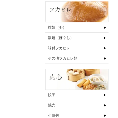
排翅（姿）
散翅（ほぐし）
味付フカヒレ
その他フカヒレ類
餃子
焼売
小籠包