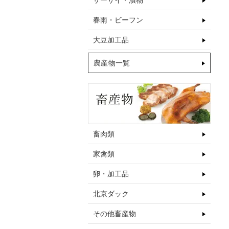
ザーサイ・漬物
春雨・ビーフン
大豆加工品
農産物一覧
畜肉類
家禽類
卵・加工品
北京ダック
その他畜産物