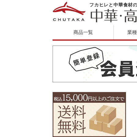
フカヒレと中華食材
商品一覧
業種