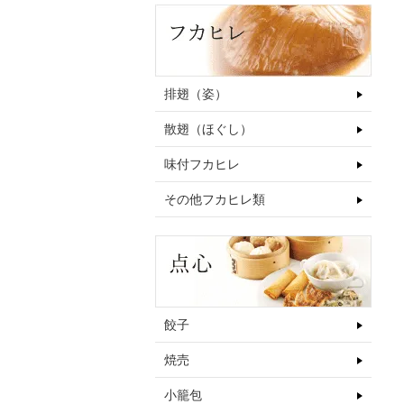
排翅（姿）
散翅（ほぐし）
味付フカヒレ
その他フカヒレ類
餃子
焼売
小籠包