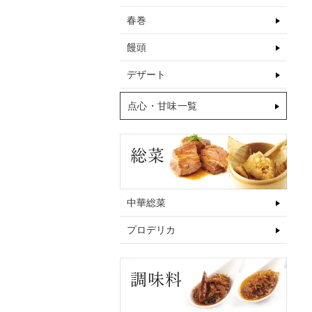
春巻
饅頭
デザート
点心・甘味一覧
中華総菜
プロデリカ