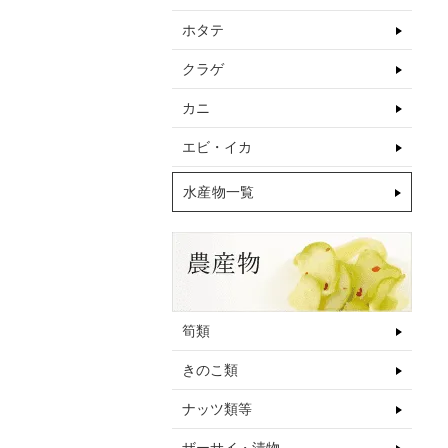
ホタテ
クラゲ
カニ
エビ・イカ
水産物一覧
筍類
きのこ類
ナッツ類等