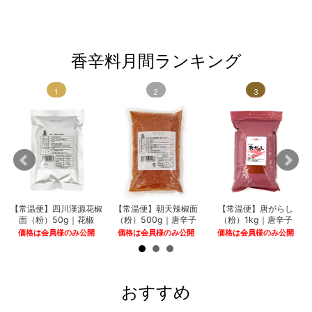
香辛料月間ランキング
1
2
3
｜
【常温便】四川漢源花椒
【常温便】朝天辣椒面
【常温便】唐がらし
面（粉）50g｜花椒
（粉）500g｜唐辛子
（粉）1kg｜唐辛子
価格は会員様のみ公開
価格は会員様のみ公開
価格は会員様のみ公開
おすすめ