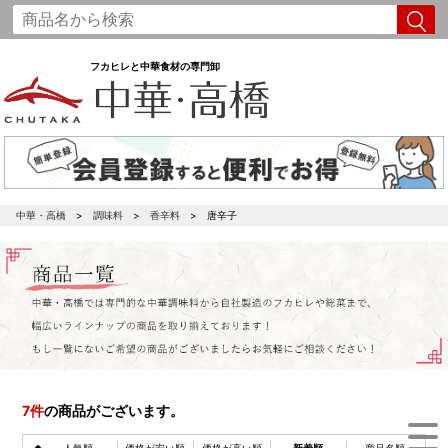
フカヒレと中華食材の専門卸
中華・高橋
調味料
香辛料
唐辛子
7
件
の商品がございます。