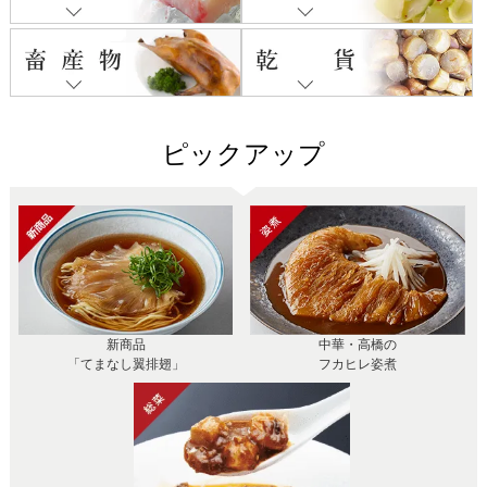
ピックアップ
新商品
中華・高橋の
「てまなし翼排翅」
フカヒレ姿煮