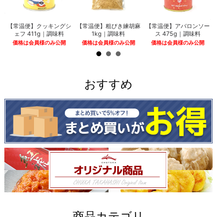
）
【常温便】クッキングシ
【常温便】粗びき練胡麻
【常温便】アバロンソー
ェフ 411g｜調味料
1kg｜調味料
ス 475g｜調味料
価格は会員様のみ公開
価格は会員様のみ公開
価格は会員様のみ公開
おすすめ
商品カテゴリ