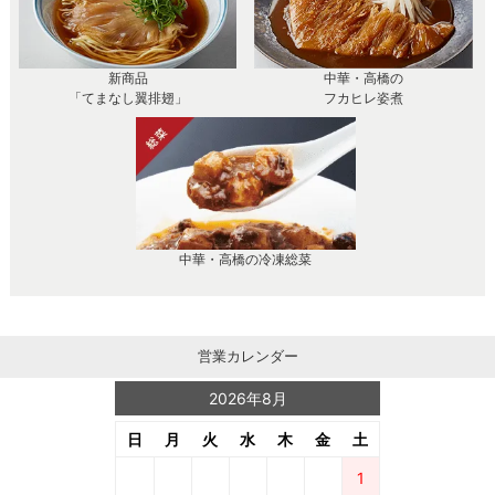
新商品
中華・高橋の
「てまなし翼排翅」
フカヒレ姿煮
中華・高橋の冷凍総菜
営業カレンダー
2026年8月
日
月
火
水
木
金
土
1