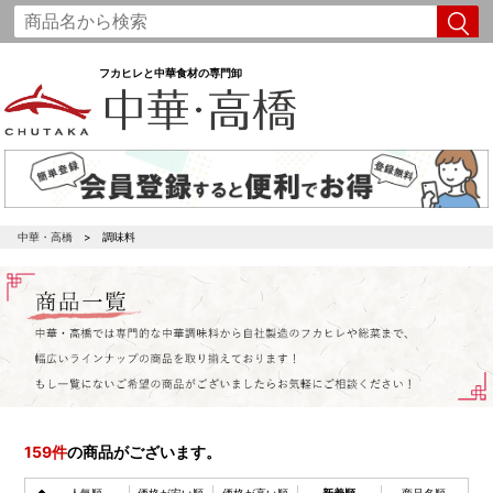
フカヒレと中華食材の専門卸
中華・高橋
調味料
159
件
の商品がございます。