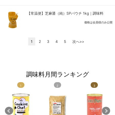
【常温便】芝麻醤（純）SPパウチ 1kg｜調味料
価格は会員様のみ公開
1
2
3
4
5
次へ>>
調味料月間ランキング
1
2
3