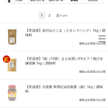
人気順
価格が安い順
価格が高い順
新着順
商品名順
1
2
次へ>>
【常温便】皮付ねりごま（スタンドパック）1kg｜調
味料
価格は会員様のみ公開
【常温便】1箱（10袋）まとめ買い5%オフ！粗びき
練胡麻 1kg｜調味料
価格は会員様のみ公開
【常温便】川老匯 卑県紅油豆板醤（細）1kg｜調味
料
価格は会員様のみ公開