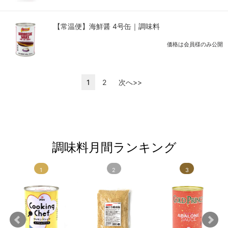
【常温便】海鮮醤 4号缶｜調味料
価格は会員様のみ公開
1
2
次へ>>
調味料月間ランキング
1
2
3