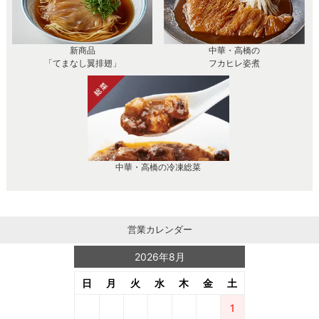
新商品
中華・高橋の
「てまなし翼排翅」
フカヒレ姿煮
中華・高橋の冷凍総菜
営業カレンダー
2026年8月
日
月
火
水
木
金
土
1