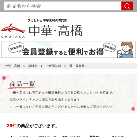
フカヒレと中華食材の専門卸
中華・高橋
調味料
一般調味料
醤・豆板醤
36
件
の商品がございます。