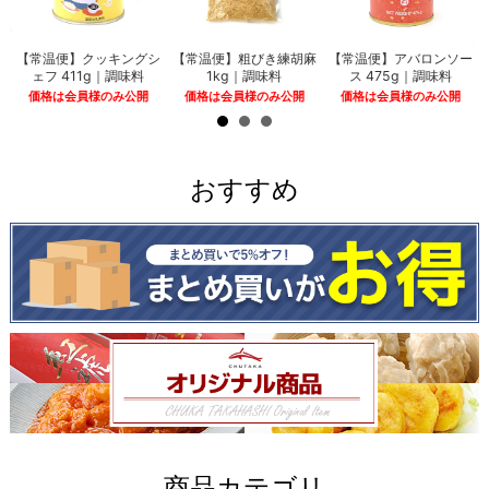
）
【常温便】クッキングシ
【常温便】粗びき練胡麻
【常温便】アバロンソー
ェフ 411g｜調味料
1kg｜調味料
ス 475g｜調味料
価格は会員様のみ公開
価格は会員様のみ公開
価格は会員様のみ公開
おすすめ
商品カテゴリ