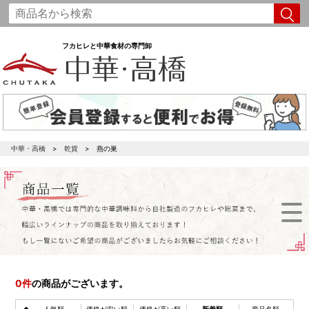
フカヒレと中華食材の専門卸
中華・高橋
乾貨
燕の巣
0
件
の商品がございます。