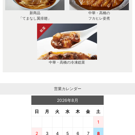
新商品
中華・高橋の
「てまなし翼排翅」
フカヒレ姿煮
中華・高橋の冷凍総菜
営業カレンダー
2026年8月
日
月
火
水
木
金
土
1
2
3
4
5
6
7
8