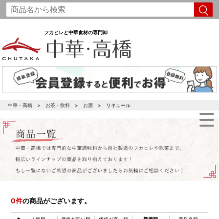
フカヒレと中華食材の専門卸
中華・高橋
お茶・飲料
お酒
リキュール
0
件
の商品がございます。