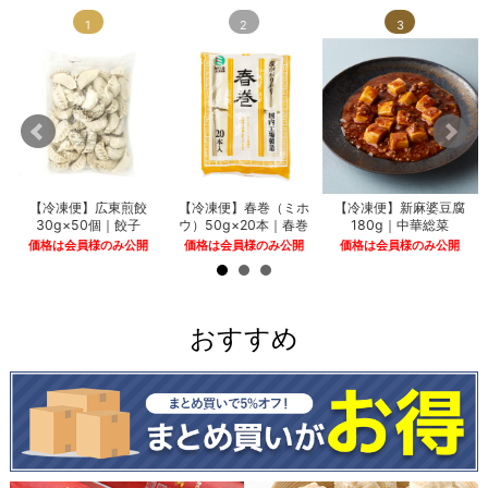
1
2
3
【冷凍便】広東煎餃
【冷凍便】春巻（ミホ
【冷凍便】新麻婆豆腐
30g×50個｜餃子
ウ）50g×20本｜春巻
180g｜中華総菜
価格は会員様のみ公開
価格は会員様のみ公開
価格は会員様のみ公開
おすすめ