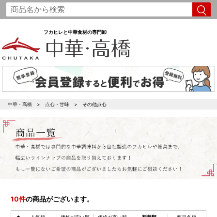
フカヒレと中華食材の専門卸
中華・高橋
点心・甘味
その他点心
10
件
の商品がございます。