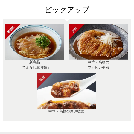
ピックアップ
新商品
中華・高橋の
「てまなし翼排翅」
フカヒレ姿煮
中華・高橋の冷凍総菜