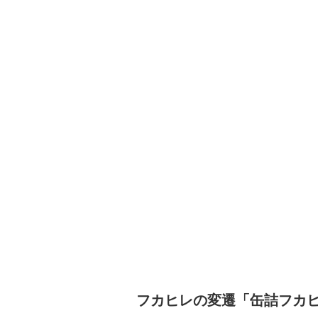
フカヒレの変遷「缶詰フカ