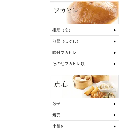
排翅（姿）
散翅（ほぐし）
味付フカヒレ
その他フカヒレ類
餃子
焼売
小籠包