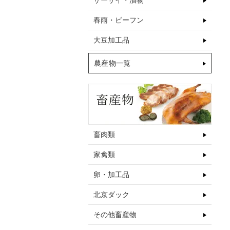
ザーサイ・漬物
春雨・ビーフン
大豆加工品
農産物一覧
畜肉類
家禽類
卵・加工品
北京ダック
その他畜産物