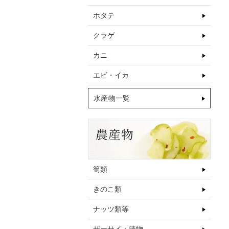
ホタテ
クラゲ
カニ
エビ・イカ
水産物一覧
筍類
きのこ類
ナッツ類等