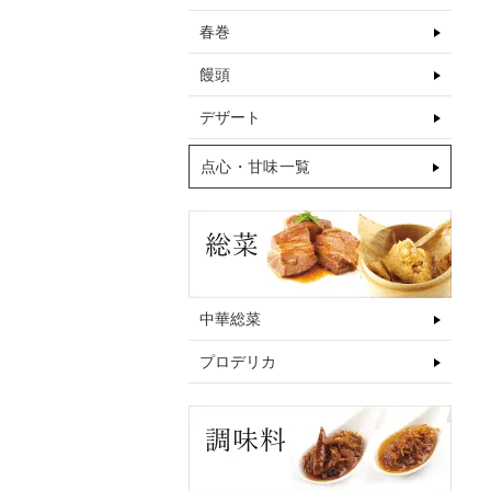
春巻
饅頭
デザート
点心・甘味一覧
中華総菜
プロデリカ