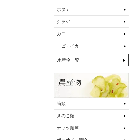
ホタテ
クラゲ
カニ
エビ・イカ
水産物一覧
筍類
きのこ類
ナッツ類等