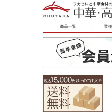
フカヒレと中華食材
商品一覧
業種