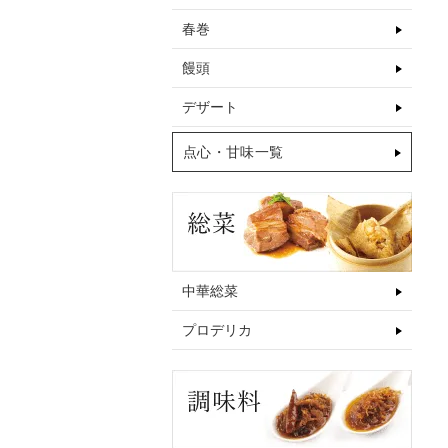
春巻
饅頭
デザート
点心・甘味一覧
中華総菜
プロデリカ