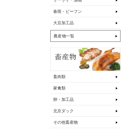
ザーサイ・漬物
春雨・ビーフン
大豆加工品
農産物一覧
畜肉類
家禽類
卵・加工品
北京ダック
その他畜産物