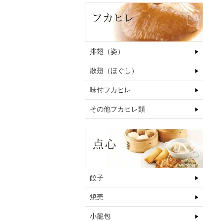
排翅（姿）
散翅（ほぐし）
味付フカヒレ
その他フカヒレ類
餃子
焼売
小籠包