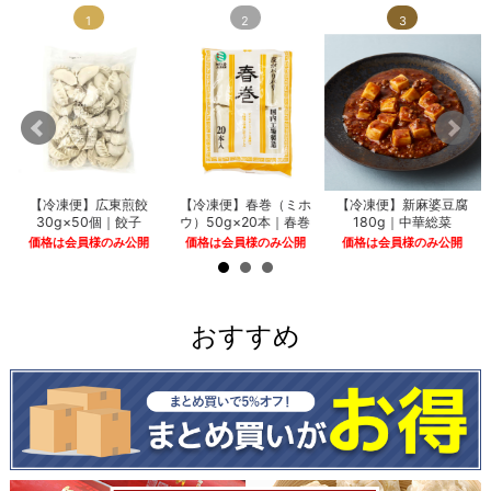
1
2
3
【冷凍便】広東煎餃
【冷凍便】春巻（ミホ
【冷凍便】新麻婆豆腐
30g×50個｜餃子
ウ）50g×20本｜春巻
180g｜中華総菜
価格は会員様のみ公開
価格は会員様のみ公開
価格は会員様のみ公開
おすすめ