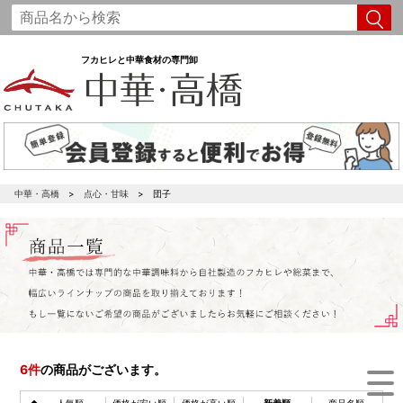
フカヒレと中華食材の専門卸
中華・高橋
点心・甘味
団子
6
件
の商品がございます。