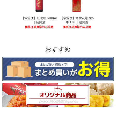
【常温便】紅琥珀 600ml
【常温便】塔牌花彫 陳5
｜紹興酒
年 1.8L｜紹興酒
価格は会員様のみ公開
価格は会員様のみ公開
おすすめ