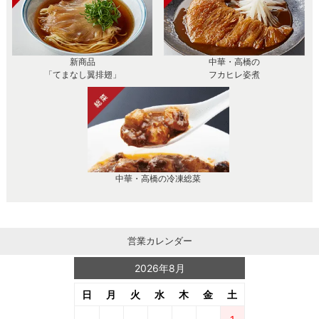
新商品
中華・高橋の
「てまなし翼排翅」
フカヒレ姿煮
中華・高橋の冷凍総菜
営業カレンダー
2026年8月
日
月
火
水
木
金
土