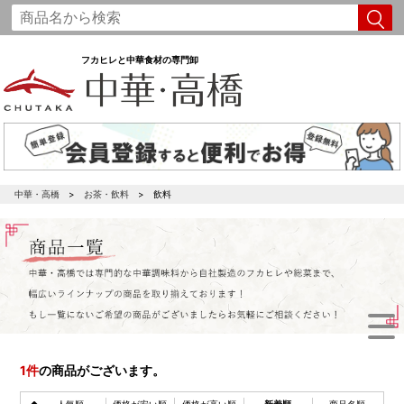
フカヒレと中華食材の専門卸
中華・高橋
お茶・飲料
飲料
1
件
の商品がございます。