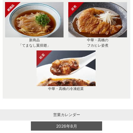
新商品
中華・高橋の
「てまなし翼排翅」
フカヒレ姿煮
中華・高橋の冷凍総菜
営業カレンダー
2026年8月