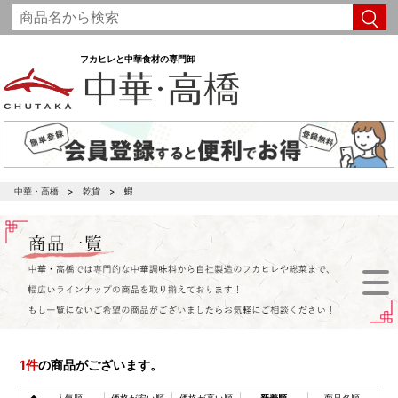
フカヒレと中華食材の専門卸
中華・高橋
乾貨
蝦
1
件
の商品がございます。