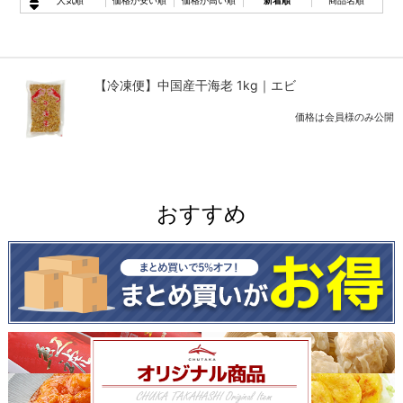
人気順
価格が安い順
価格が高い順
新着順
商品名順
【冷凍便】中国産干海老 1kg｜エビ
価格は会員様のみ公開
おすすめ