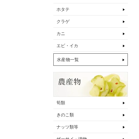
ホタテ
クラゲ
カニ
エビ・イカ
水産物一覧
筍類
きのこ類
ナッツ類等