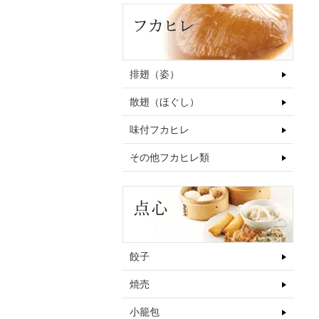
排翅（姿）
散翅（ほぐし）
味付フカヒレ
その他フカヒレ類
餃子
焼売
小籠包