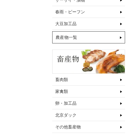
ザーサイ・漬物
春雨・ビーフン
大豆加工品
農産物一覧
畜肉類
家禽類
卵・加工品
北京ダック
その他畜産物