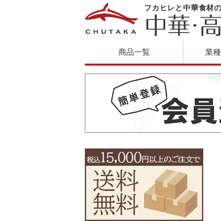
フカヒレと中華食材
商品一覧
業種