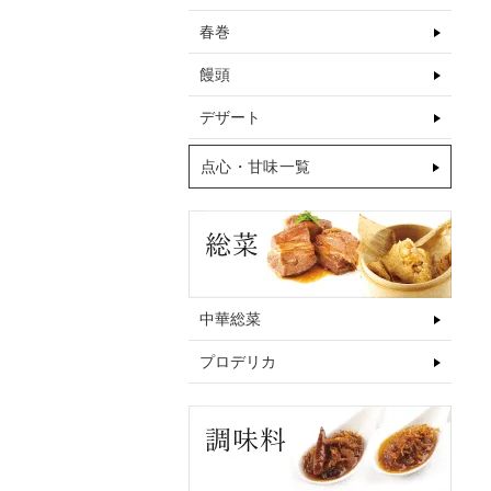
春巻
饅頭
デザート
点心・甘味一覧
中華総菜
プロデリカ