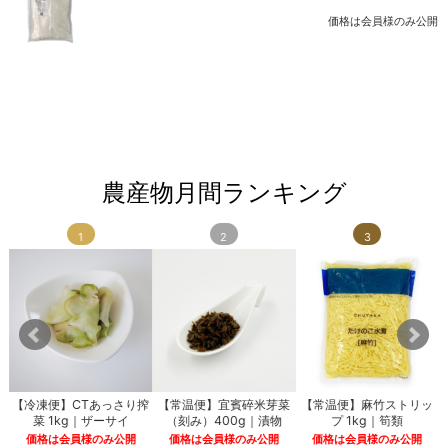
価格は会員様のみ公開
農産物月間ランキング
1
2
3
ス
【冷凍便】CTあっさり搾
【常温便】宜賓碎米芽菜
【常温便】麻竹ストリッ
菜 1kg｜ザーサイ
（刻み）400g｜漬物
プ 1kg｜筍類
価格は会員様のみ公開
価格は会員様のみ公開
価格は会員様のみ公開