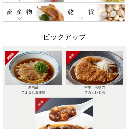
ピックアップ
新商品
中華・高橋の
「てまなし翼排翅」
フカヒレ姿煮