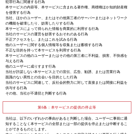
犯罪行為に関連する行為
本サービスの内容等、本サービスに含まれる著作権、商標権ほか知的財産権
を侵害する行為
当社、ほかのユーザー、またはその他第三者のサーバーまたはネットワーク
の機能を破壊したり、妨害したりする行為
本サービスによって得られた情報を商業的に利用する行為
当社のサービスの運営を妨害するおそれのある行為
不正アクセスをし、またはこれを試みる行為
他のユーザーに関する個人情報等を収集または蓄積する行為
不正な目的を持って本サービスを利用する行為
本サービスの他のユーザーまたはその他の第三者に不利益、損害、不快感を
与える行為
他のユーザーに成りすます行為
当社が許諾しない本サービス上での宣伝、広告、勧誘、または営業行為
面識のない異性との出会いを目的とした行為
当社のサービスに関連して、反社会的勢力に対して直接または間接に利益を
供与する行為
その他、当社が不適切と判断する行為
第6条：本サービスの提供の停止等
当社は、以下のいずれかの事由があると判断した場合、ユーザーに事前に通
知することなく本サービスの全部または一部の提供を停止または中断するこ
とができるものとします。