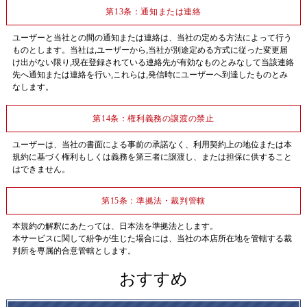
第13条：通知または連絡
ユーザーと当社との間の通知または連絡は、当社の定める方法によって行う
ものとします。当社は,ユーザーから,当社が別途定める方式に従った変更届
け出がない限り,現在登録されている連絡先が有効なものとみなして当該連絡
先へ通知または連絡を行い,これらは,発信時にユーザーへ到達したものとみ
なします。
第14条：権利義務の譲渡の禁止
ユーザーは、当社の書面による事前の承諾なく、利用契約上の地位または本
規約に基づく権利もしくは義務を第三者に譲渡し、または担保に供すること
はできません。
第15条：準拠法・裁判管轄
本規約の解釈にあたっては、日本法を準拠法とします。
本サービスに関して紛争が生じた場合には、当社の本店所在地を管轄する裁
判所を専属的合意管轄とします。
おすすめ