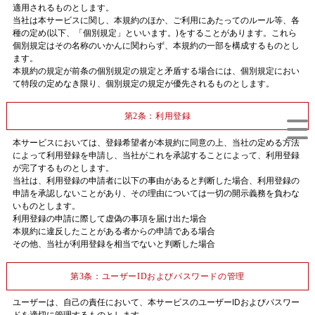
適用されるものとします。
当社は本サービスに関し、本規約のほか、ご利用にあたってのルール等、各
種の定め(以下、「個別規定」といいます。)をすることがあります。これら
個別規定はその名称のいかんに関わらず、本規約の一部を構成するものとし
ます。
本規約の規定が前条の個別規定の規定と矛盾する場合には、個別規定におい
て特段の定めなき限り、個別規定の規定が優先されるものとします。
第2条：利用登録
本サービスにおいては、登録希望者が本規約に同意の上、当社の定める方法
によって利用登録を申請し、当社がこれを承認することによって、利用登録
が完了するものとします。
当社は、利用登録の申請者に以下の事由があると判断した場合、利用登録の
申請を承認しないことがあり、その理由については一切の開示義務を負わな
いものとします。
利用登録の申請に際して虚偽の事項を届け出た場合
本規約に違反したことがある者からの申請である場合
その他、当社が利用登録を相当でないと判断した場合
第3条：ユーザーIDおよびパスワードの管理
ユーザーは、自己の責任において、本サービスのユーザーIDおよびパスワー
ドを適切に管理するものとします。