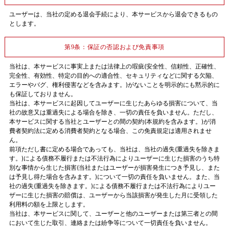
ユーザーは、当社の定める退会手続により、本サービスから退会できるもの
とします。
第9条：保証の否認および免責事項
当社は、本サービスに事実上または法律上の瑕疵(安全性、信頼性、正確性、
完全性、有効性、特定の目的への適合性、セキュリティなどに関する欠陥、
エラーやバグ、権利侵害などを含みます。)がないことを明示的にも黙示的に
も保証しておりません。
当社は、本サービスに起因してユーザーに生じたあらゆる損害について、当
社の故意又は重過失による場合を除き、一切の責任を負いません。ただし、
本サービスに関する当社とユーザーとの間の契約(本規約を含みます。)が消
費者契約法に定める消費者契約となる場合、この免責規定は適用されませ
ん。
前項ただし書に定める場合であっても、当社は、当社の過失(重過失を除きま
す。)による債務不履行または不法行為によりユーザーに生じた損害のうち特
別な事情から生じた損害(当社またはユーザーが損害発生につき予見し、また
は予見し得た場合を含みます。)について一切の責任を負いません。また、当
社の過失(重過失を除きます。)による債務不履行または不法行為によりユー
ザーに生じた損害の賠償は、ユーザーから当該損害が発生した月に受領した
利用料の額を上限とします。
当社は、本サービスに関して、ユーザーと他のユーザーまたは第三者との間
において生じた取引、連絡または紛争等について一切責任を負いません。