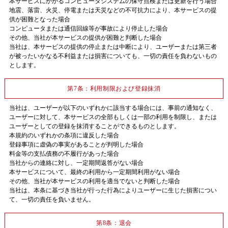
本サービスにかかるコンピュータシステムの保守点検または更新を行う場合
地震、落雷、火災、停電または天災などの不可抗力により、本サービスの提
供が困難となった場合
コンピュータまたは通信回線等が事故により停止した場合
その他、当社が本サービスの提供が困難と判断した場合
当社は、本サービスの提供の停止または中断により、ユーザーまたは第三者
が被ったいかなる不利益または損害についても、一切の責任を負わないもの
とします。
第7条：利用制限および登録抹消
当社は、ユーザーが以下のいずれかに該当する場合には、事前の通知なく、
ユーザーに対して、本サービスの全部もしくは一部の利用を制限し、または
ユーザーとしての登録を抹消することができるものとします。
本規約のいずれかの条項に違反した場合
登録事項に虚偽の事実があることが判明した場合
料金等の支払債務の不履行があった場合
当社からの連絡に対し、一定期間返答がない場合
本サービスについて、最終の利用から一定期間利用がない場合
その他、当社が本サービスの利用を適当でないと判断した場合
当社は、本条に基づき当社が行った行為によりユーザーに生じた損害につい
て、一切の責任を負いません。
第8条：退会