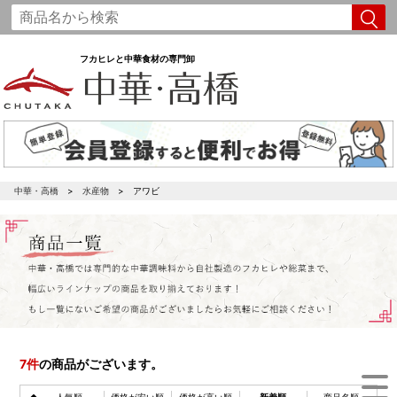
フカヒレと中華食材の専門卸
中華・高橋
水産物
アワビ
7
件
の商品がございます。