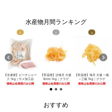
水産物月間ランキング
1
2
3
粒
【冷凍便】ピーチシャー
【常温便】沙海月 大連
【常温便】海月 大連 一級
ク 1kg｜サメ加工品
8mm 1kg｜クラゲ
～三級 1kg｜クラゲ
価格は会員様のみ公開
価格は会員様のみ公開
価格は会員様のみ公開
おすすめ