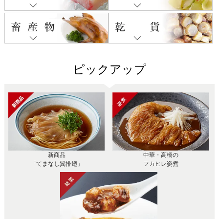
ピックアップ
新商品
中華・高橋の
「てまなし翼排翅」
フカヒレ姿煮