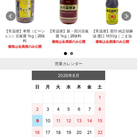
【常温便】卑県（ピーシ
【常温便】新・四川豆板
【常温便】星印 純正胡麻
ェン）豆板醤 1kg｜調味
醤 1kg｜調味料
油 濃口 1650g｜ごま油
料
価格は会員様のみ公開
価格は会員様のみ公開
価格は会員様のみ公開
営業カレンダー
2026年8月
日
月
火
水
木
金
土
1
2
3
4
5
6
7
8
9
10
11
12
13
14
15
16
17
18
19
20
21
22