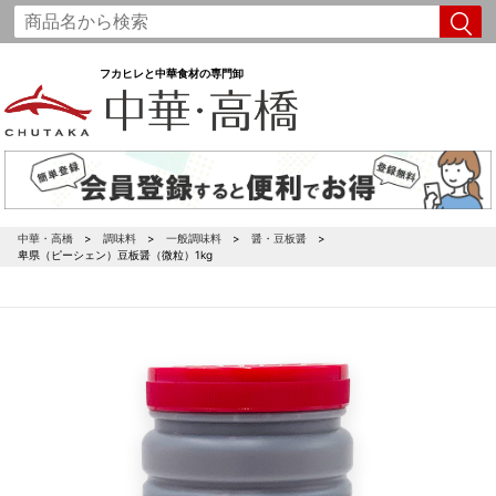
フカヒレと中華食材の専門卸
中華・高橋
調味料
一般調味料
醤・豆板醤
卑県（ピーシェン）豆板醤（微粒）1kg