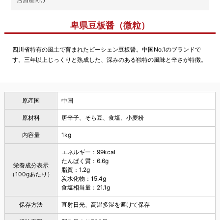
卑県豆板醤（微粒）
四川省特有の風土で育まれたピーシェン豆板醤。中国No.1のブランドで
す。三年以上じっくりと熟成した、深みのある独特の風味と辛さが特徴。
原産国
中国
原材料
唐辛子、そら豆、食塩、小麦粉
内容量
1kg
エネルギー：99kcal
たんぱく質：6.6g
栄養成分表示
脂質：1.2g
（100gあたり）
炭水化物：15.4g
食塩相当量：21.1g
保存方法
直射日光、高温多湿を避けて保存