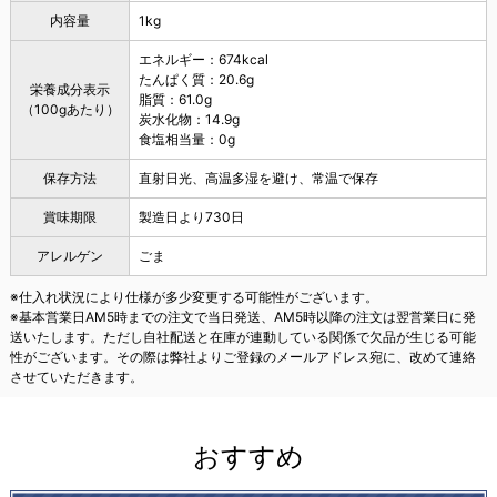
内容量
1kg
エネルギー：674kcal
たんぱく質：20.6g
栄養成分表示
脂質：61.0g
（100gあたり）
炭水化物：14.9g
食塩相当量：0g
保存方法
直射日光、高温多湿を避け、常温で保存
賞味期限
製造日より730日
アレルゲン
ごま
※仕入れ状況により仕様が多少変更する可能性がございます。
※基本営業日AM5時までの注文で当日発送、AM5時以降の注文は翌営業日に発
送いたします。ただし自社配送と在庫が連動している関係で欠品が生じる可能
性がございます。その際は弊社よりご登録のメールアドレス宛に、改めて連絡
させていただきます。
おすすめ