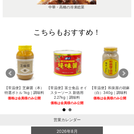
中華・高橋の冷凍総菜
こちらもおすすめ！
｜
【常温便】芝麻醤（本）
【常温便】富士食品 オイ
【常温便】和泉屋の胡麻
特選ボトル 1kg｜調味料
スターソース 新徳用
（白）340g｜調味料
2.27kg｜調味料
価格は会員様のみ公開
価格は会員様のみ公開
価格は会員様のみ公開
営業カレンダー
2026年8月