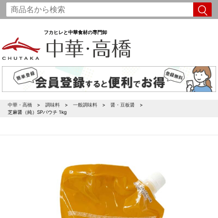
フカヒレと中華食材の専門卸
中華・高橋
調味料
一般調味料
醤・豆板醤
芝麻醤（純）SPパウチ 1kg