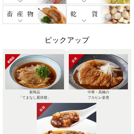
ピックアップ
新商品
中華・高橋の
「てまなし翼排翅」
フカヒレ姿煮