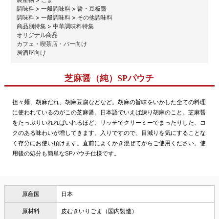
調味料
>
一般調味料
>
醤・豆板醤
調味料
>
一般調味料
>
その他調味料
商品別特集
>
中華調味料特集
オリジナル商品
カフェ・喫茶店・バー向け
居酒屋向け
芝麻醤（純）SPパウチ
担々麺、胡麻だれ、胡麻豆腐などなど。胡麻の旨味をいかした全ての料理
に使われているのがこの芝麻醤。日本語でいえば練り胡麻のこと。芝麻醤
をたっぷりいれればいれるほど、リッチでクリーミーでまったりした、コ
クのある味わいが増してきます。入りですので、目減りを気にすることな
く存分にお使い頂けます。直前によくかき混ぜてからご使用ください。使
用後の処分も簡単なSPパウチ仕様です。
原産国
日本
原材料
皮むきいりごま（国内製造）