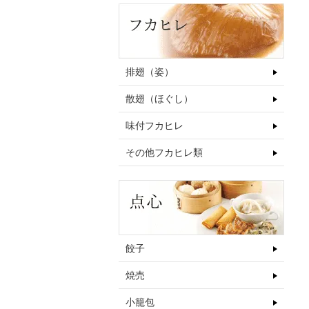
排翅（姿）
散翅（ほぐし）
味付フカヒレ
その他フカヒレ類
餃子
焼売
小籠包