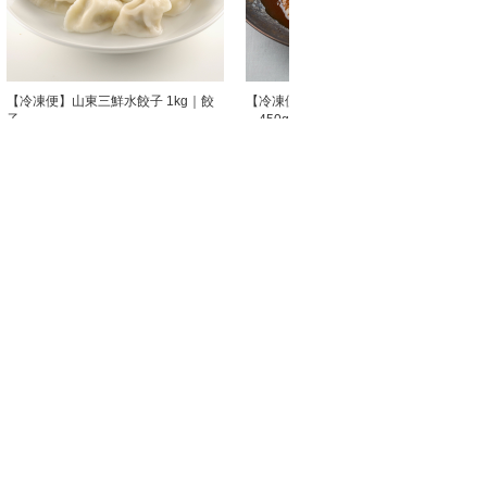
【冷凍便】山東三鮮水餃子 1kg｜餃
【冷凍便】てまなしモウカ排翅 200
子
～450g｜フカヒレ