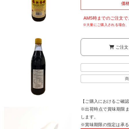
価
AM5時までのご注文
ご注文
商
【ご購入におけるご確
※出荷時点で賞味期限ま
します。
※賞味期限の指定は承