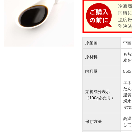
原産国
中国
もち
原材料
麦を
内容量
550
エネ
たん
栄養成分表示
脂質
（100gあたり）
炭水
食塩
高温
保存方法
して