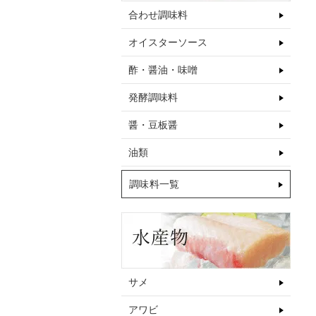
合わせ調味料
オイスターソース
【冷凍便】てまなしモウカ排翅 200
【冷凍便】てまなし翼排翅 100g×5
酢・醤油・味噌
～450g｜フカヒレ
袋｜フカヒレ
発酵調味料
醤・豆板醤
油類
調味料一覧
サメ
アワビ