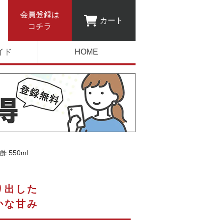
会員登録は
カート
コチラ
イド
HOME
 550ml
り出した
かな甘み