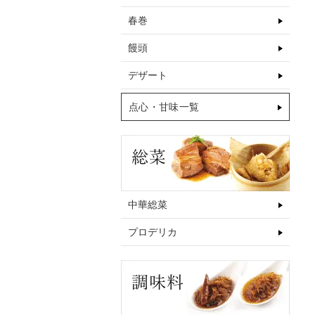
春巻
饅頭
デザート
点心・甘味一覧
中華総菜
プロデリカ