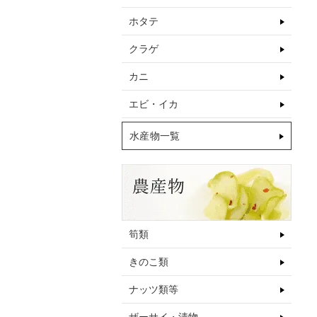
ホタテ
クラゲ
カニ
エビ・イカ
水産物一覧
筍類
きのこ類
ナッツ類等