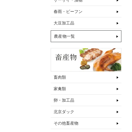
ザーサイ・漬物
春雨・ビーフン
大豆加工品
農産物一覧
畜肉類
家禽類
卵・加工品
北京ダック
その他畜産物