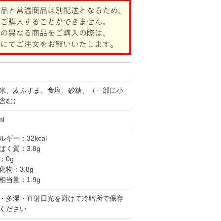
米、麦ふすま、食塩、砂糖、（一部に小
含む）
ml
ルギー：32kcal
ぱく質：3.8g
：0g
化物：3.8g
相当量：1.9g
・多湿・直射日光を避けて冷暗所で保存
ください