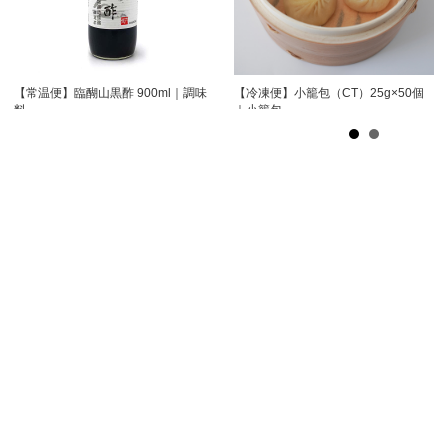
【常温便】臨醐山黒酢 900ml｜調味
【冷凍便】小籠包（CT）25g×50個
料
｜小籠包