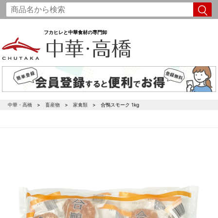
フカヒレと中華食材の専門卸
中華・高橋
畜産物
家禽類
合鴨スモーク 1kg