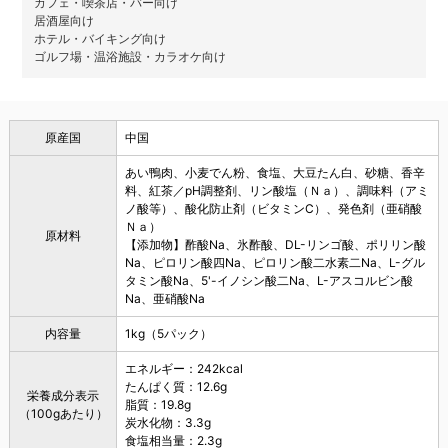
カフェ・喫茶店・バー向け
居酒屋向け
ホテル・バイキング向け
ゴルフ場・温浴施設・カラオケ向け
原産国
中国
あい鴨肉、小麦でん粉、食塩、大豆たん白、砂糖、香辛
料、紅茶／pH調整剤、リン酸塩（Ｎａ）、調味料（アミ
ノ酸等）、酸化防止剤（ビタミンC）、発色剤（亜硝酸
Ｎａ）
原材料
【添加物】酢酸Na、氷酢酸、DL-リンゴ酸、ポリリン酸
Na、ピロリン酸四Na、ピロリン酸二水素二Na、L-グル
タミン酸Na、5'-イノシン酸二Na、L-アスコルビン酸
Na、亜硝酸Na
内容量
1kg（5パック）
エネルギー：242kcal
たんぱく質：12.6g
栄養成分表示
脂質：19.8g
（100gあたり）
炭水化物：3.3g
食塩相当量：2.3g