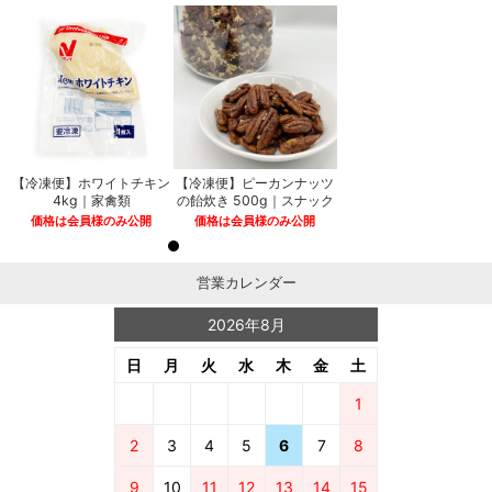
【冷凍便】ホワイトチキン
【冷凍便】ピーカンナッツ
4kg｜家禽類
の飴炊き 500g｜スナック
価格は会員様のみ公開
価格は会員様のみ公開
営業カレンダー
2026年8月
日
月
火
水
木
金
土
1
2
3
4
5
6
7
8
9
10
11
12
13
14
15