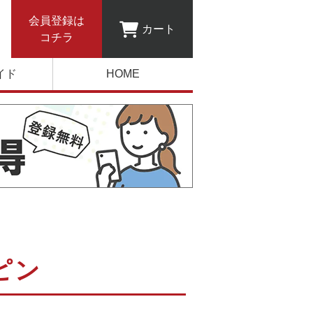
会員登録は
カート
コチラ
イド
HOME
ピン