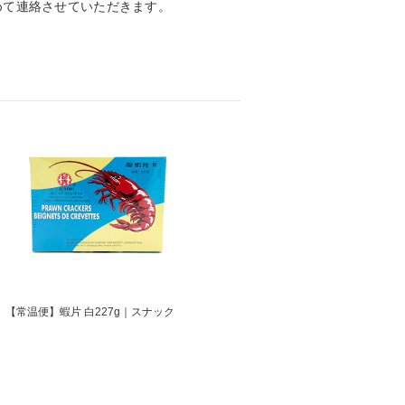
めて連絡させていただきます。
【常温便】蝦片 白227g｜スナック
【冷凍便】特選北京カオヤー 1.6～
1.8kg｜北京ダック