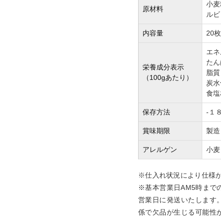
小麦
原材料
ルビ
内容量
20
エネ
たん
栄養成分表示
脂質：
（100gあたり）
炭水
食塩
保存方法
-１
賞味期限
製造
アレルゲン
小麦
※仕入れ状況により仕様
※基本営業日AM5時まで
営業日に発送いたします
係で欠品が生じる可能性