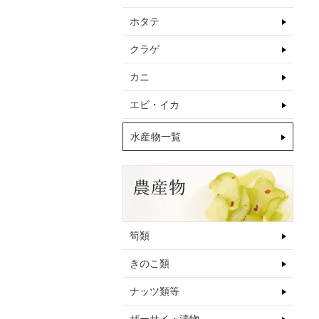
ホタテ
クラゲ
カニ
エビ・イカ
水産物一覧
筍類
きのこ類
ナッツ類等