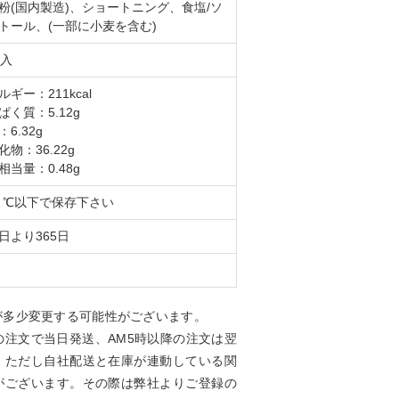
粉(国内製造)、ショートニング、食塩/ソ
トール、(一部に小麦を含む)
枚入
ルギー：211kcal
ぱく質：5.12g
6.32g
化物：36.22g
相当量：0.48g
８℃以下で保存下さい
日より365日
が多少変更する可能性がございます。
の注文で当日発送、AM5時以降の注文は翌
。ただし自社配送と在庫が連動している関
がございます。その際は弊社よりご登録の