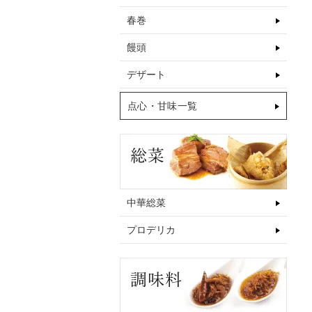
春巻
饅頭
デザート
点心・甘味一覧
中華総菜
プロデリカ
【常温便】甜面醤 1kg｜調味料
【常温便】蝦片 白227g｜スナック