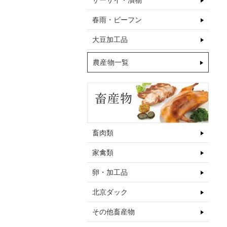
ザーサイ・漬物
春雨・ビーフン
大豆加工品
農産物一覧
畜肉類
家禽類
卵・加工品
北京ダック
その他畜産物