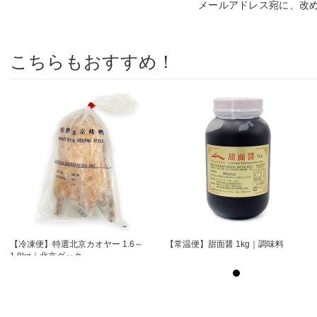
メールアドレス宛に、改
こちらもおすすめ！
【冷凍便】特選北京カオヤー 1.6～
【常温便】甜面醤 1kg｜調味料
1.8kg｜北京ダック