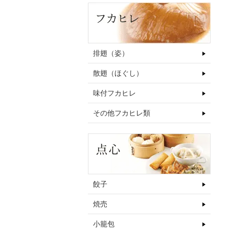
排翅（姿）
散翅（ほぐし）
味付フカヒレ
その他フカヒレ類
餃子
焼売
小籠包