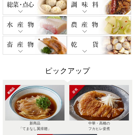
ピックアップ
新商品
中華・高橋の
「てまなし翼排翅」
フカヒレ姿煮