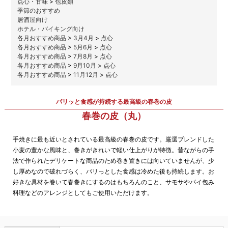
点心・甘味
>
包皮類
季節のおすすめ
居酒屋向け
ホテル・バイキング向け
各月おすすめ商品
>
3月4月
>
点心
各月おすすめ商品
>
5月6月
>
点心
各月おすすめ商品
>
7月8月
>
点心
各月おすすめ商品
>
9月10月
>
点心
各月おすすめ商品
>
11月12月
>
点心
パリッと食感が持続する最高級の春巻の皮
春巻の皮（丸）
手焼きに最も近いとされている最高級の春巻の皮です。厳選ブレンドした
小麦の豊かな風味と、巻きがきれいで軽い仕上がりが特徴。昔ながらの手
法で作られたデリケートな商品のため巻き置きには向いていませんが、少
し厚めなので破れづらく、パリっとした食感は冷めた後も持続します。お
好きな具材を巻いて春巻きにするのはもちろんのこと、サモサやパイ包み
料理などのアレンジとしてもご使用いただけます。