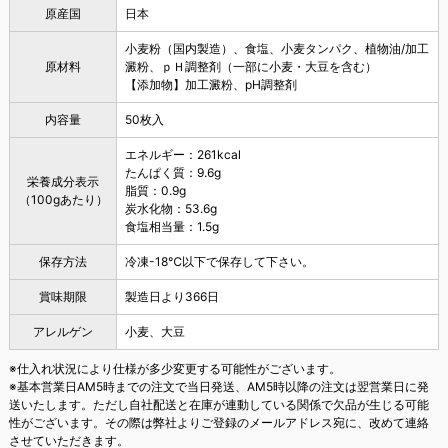
原産国
日本
小麦粉（国内製造）、食塩、小麦タンパク、植物油/加工
原材料
澱粉、ｐＨ調整剤（一部に小麦・大豆を含む）
【添加物】加工澱粉、pH調整剤
内容量
50枚入
エネルギー：261kcal
たんぱく質：9.6g
栄養成分表示
脂質：0.9g
（100gあたり）
炭水化物：53.6g
食塩相当量：1.5g
保存方法
冷凍-18℃以下で保存して下さい。
賞味期限
製造日より366日
アレルゲン
小麦、大豆
※仕入れ状況により仕様が多少変更する可能性がございます。
※基本営業日AM5時までの注文で当日発送、AM5時以降の注文は翌営業日に発
送いたします。ただし自社配送と在庫が連動している関係で欠品が生じる可能
性がございます。その際は弊社よりご登録のメールアドレス宛に、改めて連絡
させていただきます。