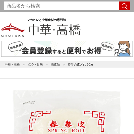
フカヒレと中華食材の専門卸
中華・高橋
点心・甘味
包皮類
春巻の皮／丸 50枚