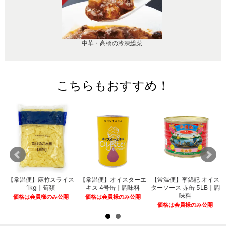
中華・高橋の冷凍総菜
こちらもおすすめ！
～
【常温便】麻竹スライス
【常温便】オイスターエ
【常温便】李錦記 オイス
1kg｜筍類
キス 4号缶｜調味料
ターソース 赤缶 5LB｜調
味料
価格は会員様のみ公開
価格は会員様のみ公開
価格は会員様のみ公開