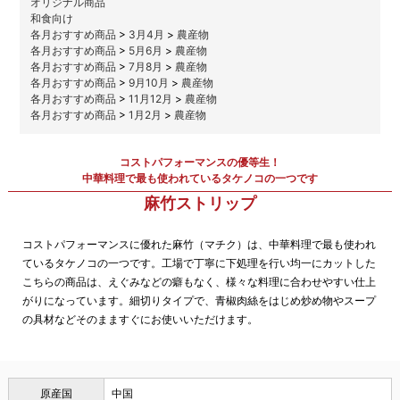
オリジナル商品
和食向け
各月おすすめ商品
>
3月4月
>
農産物
各月おすすめ商品
>
5月6月
>
農産物
各月おすすめ商品
>
7月8月
>
農産物
各月おすすめ商品
>
9月10月
>
農産物
各月おすすめ商品
>
11月12月
>
農産物
各月おすすめ商品
>
1月2月
>
農産物
コストパフォーマンスの優等生！
中華料理で最も使われているタケノコの一つです
麻竹ストリップ
コストパフォーマンスに優れた麻竹（マチク）は、中華料理で最も使われ
ているタケノコの一つです。工場で丁寧に下処理を行い均一にカットした
こちらの商品は、えぐみなどの癖もなく、様々な料理に合わせやすい仕上
がりになっています。細切りタイプで、青椒肉絲をはじめ炒め物やスープ
の具材などそのまますぐにお使いいただけます。
原産国
中国