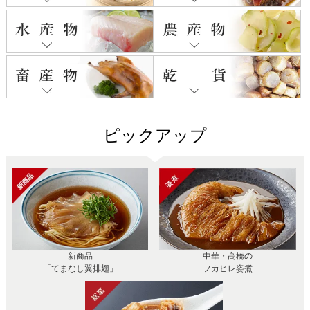
ピックアップ
新商品
中華・高橋の
「てまなし翼排翅」
フカヒレ姿煮