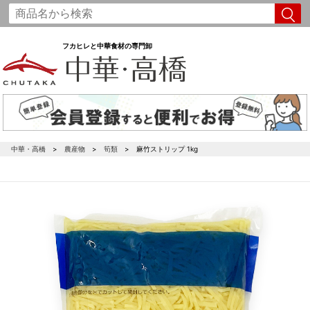
フカヒレと中華食材の専門卸
中華・高橋
農産物
筍類
麻竹ストリップ 1kg