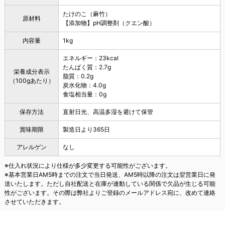
たけのこ（麻竹）
原材料
【添加物】pH調整剤（クエン酸）
内容量
1kg
エネルギー：23kcal
たんぱく質：2.7g
栄養成分表示
脂質：0.2g
（100gあたり）
炭水化物：4.0g
食塩相当量：0g
保存方法
直射日光、高温多湿を避けて保管
賞味期限
製造日より365日
アレルゲン
なし
※仕入れ状況により仕様が多少変更する可能性がございます。
※基本営業日AM5時までの注文で当日発送、AM5時以降の注文は翌営業日に発
送いたします。ただし自社配送と在庫が連動している関係で欠品が生じる可能
性がございます。その際は弊社よりご登録のメールアドレス宛に、改めて連絡
させていただきます。