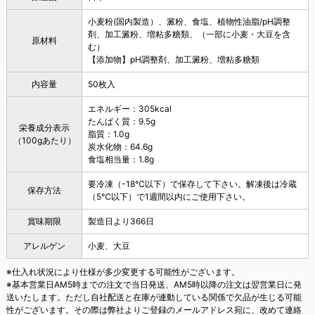
小麦粉(国内製造）、澱粉、食塩、植物性油脂/pH調整
剤、加工澱粉、増粘多糖類、（一部に小麦・大豆を含
原材料
む）
【添加物】pH調整剤、加工澱粉、増粘多糖類
内容量
50枚入
エネルギー：305kcal
たんぱく質：9.5g
栄養成分表示
脂質：1.0g
（100gあたり）
炭水化物：64.6g
食塩相当量：1.8g
要冷凍（-18℃以下）で保存して下さい。解凍後は冷蔵
保存方法
（5℃以下）で1週間以内にご使用下さい。
賞味期限
製造日より366日
アレルゲン
小麦、大豆
※仕入れ状況により仕様が多少変更する可能性がございます。
※基本営業日AM5時までの注文で当日発送、AM5時以降の注文は翌営業日に発
送いたします。ただし自社配送と在庫が連動している関係で欠品が生じる可能
性がございます。その際は弊社よりご登録のメールアドレス宛に、改めて連絡