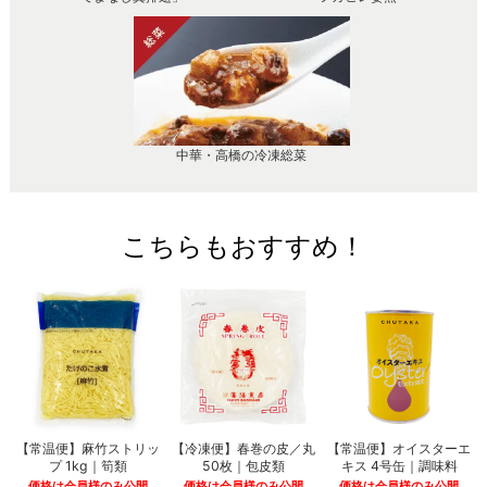
中華・高橋の冷凍総菜
こちらもおすすめ！
【常温便】麻竹ストリッ
【冷凍便】春巻の皮／丸
【常温便】オイスターエ
プ 1kg｜筍類
50枚｜包皮類
キス 4号缶｜調味料
価格は会員様のみ公開
価格は会員様のみ公開
価格は会員様のみ公開