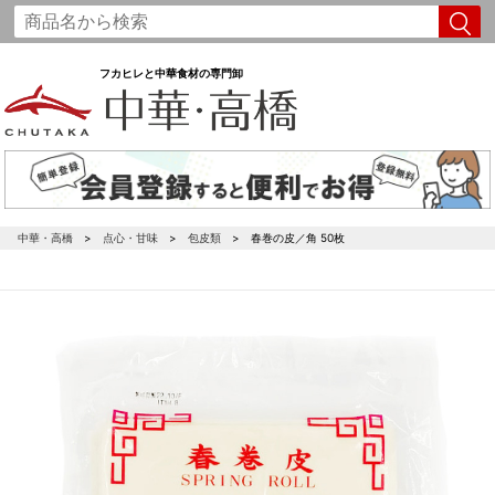
フカヒレと中華食材の専門卸
中華・高橋
点心・甘味
包皮類
春巻の皮／角 50枚