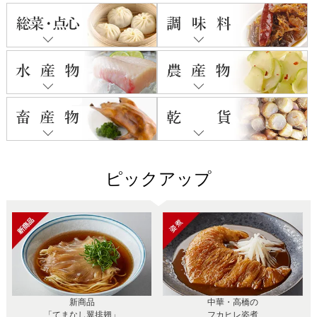
ピックアップ
新商品
中華・高橋の
「てまなし翼排翅」
フカヒレ姿煮