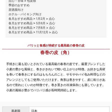
点心・甘味
>
包皮類
季節のおすすめ
居酒屋向け
ホテル・バイキング向け
各月おすすめ商品
>
1月2月
>
点心
各月おすすめ商品
>
5月6月
>
点心
各月おすすめ商品
>
7月8月
>
点心
各月おすすめ商品
>
11月12月
>
点心
パリッと食感が持続する最高級の春巻の皮
春巻の皮（角）
手焼きに最も近いとされている最高級の春巻の皮です。厳選ブレンドした
小麦の豊かな風味と、巻きがきれいで軽い仕上がりが特徴。お好きな具材
を巻いて春巻きにするのはもちろんのこと、サモサやパイ包み料理などの
アレンジとしてもご使用いただけます。角形は巻きやすく、皮に粘りがあ
るので割れにくいのが特徴です。巻き置きの冷凍保存にも適しています。
小麦の風味が豊かでパリパリ感が長時間持続します。
原産国
日本