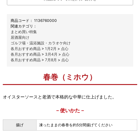
商品コード：
1136760000
関連カテゴリ：
まとめ買い特集
居酒屋向け
ゴルフ場・温浴施設・カラオケ向け
各月おすすめ商品
>
1月2月
>
点心
各月おすすめ商品
>
3月4月
>
点心
各月おすすめ商品
>
7月8月
>
点心
春巻（ミホウ）
オイスターソースと老酒で本格的な中華に仕上げました。
－使いかた－
揚げ
凍ったままの春巻を約5分間揚げてください