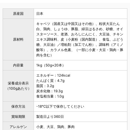
原産国
日本
キャベツ（国産又は中国又はその他）、粒状大豆たん
白、鶏肉、しょうゆ、豚脂、緑豆はるさめ、砂糖、オイ
スターソース、老酒、おろしにんにく、大豆油、チキン
原材料
エキス調味料、皮（小麦粉（国内製造）、食塩、ぶどう
糖、大豆油）／増粘剤（加工でん粉）、調味料（アミノ
酸等）、カラメル色素、（一部に小麦・大豆・鶏肉・豚
肉を含む）
内容量
1kg（50g×20本）
エネルギー：124kcal
たんぱく質：4.7g
栄養成分表示
脂質：3.2g
（100gあたり）
炭水化物：19.3g
食塩相当量：1.0g
保存方法
-18℃以下で保存してください
賞味期限
製造日より360日
アレルゲン
小麦、大豆、鶏肉、豚肉