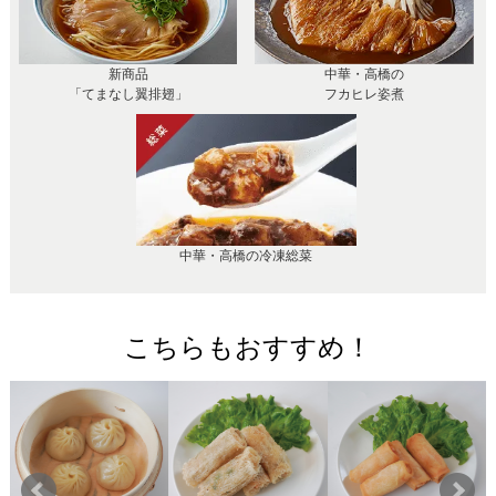
新商品
中華・高橋の
「てまなし翼排翅」
フカヒレ姿煮
中華・高橋の冷凍総菜
こちらもおすすめ！