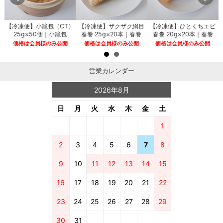
ー
【冷凍便】小籠包（CT）
【冷凍便】ザクザク網目
【冷凍便】ひとくちエビ
メ
25g×50個｜小籠包
春巻 25g×20本｜春巻
春巻 20g×20本｜春巻
価格は会員様のみ公開
価格は会員様のみ公開
価格は会員様のみ公開
営業カレンダー
2026年8月
日
月
火
水
木
金
土
1
2
3
4
5
6
7
8
9
10
11
12
13
14
15
16
17
18
19
20
21
22
23
24
25
26
27
28
29
30
31