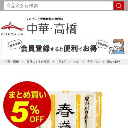
フカヒレと中華食材の専門卸
中華・高橋
各月おすすめ商品
1月2月
点心
春巻（ミホウ）50g×20本