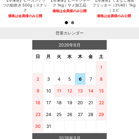
煮
【冷凍便】ピーカンナッ
【冷凍便】ピーチシャー
【冷凍便】てまなし海老
ツの飴炊き 500g｜スナッ
ク 1kg｜サメ加工品
フリッター（31/40）1kg
ク
｜エビ
価格は会員様のみ公開
価格は会員様のみ公開
価格は会員様のみ公開
営業カレンダー
2026年8月
日
月
火
水
木
金
土
1
2
3
4
5
6
7
8
9
10
11
12
13
14
15
16
17
18
19
20
21
22
23
24
25
26
27
28
29
30
31
2026年9月