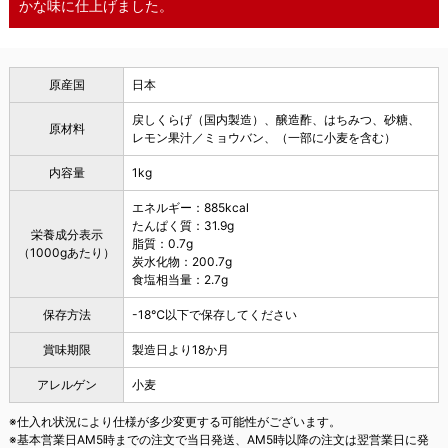
かな味に仕上げました。
原産国
日本
戻しくらげ（国内製造）、醸造酢、はちみつ、砂糖、
原材料
レモン果汁／ミョウバン、（一部に小麦を含む）
内容量
1kg
エネルギー：885kcal
たんぱく質：31.9g
栄養成分表示
脂質：0.7g
（1000gあたり）
炭水化物：200.7g
食塩相当量：2.7g
保存方法
-18℃以下で保存してください
賞味期限
製造日より18か月
アレルゲン
小麦
※仕入れ状況により仕様が多少変更する可能性がございます。
※基本営業日AM5時までの注文で当日発送、AM5時以降の注文は翌営業日に発