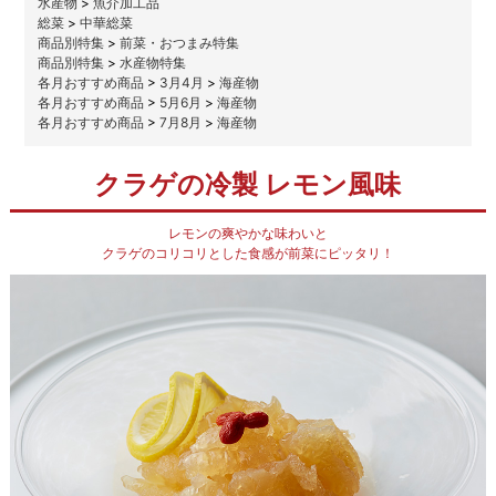
水産物
>
魚介加工品
総菜
>
中華総菜
商品別特集
>
前菜・おつまみ特集
商品別特集
>
水産物特集
各月おすすめ商品
>
3月4月
>
海産物
各月おすすめ商品
>
5月6月
>
海産物
各月おすすめ商品
>
7月8月
>
海産物
クラゲの冷製 レモン風味
レモンの爽やかな味わいと
クラゲのコリコリとした食感が前菜にピッタリ！