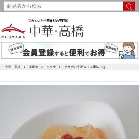
フカヒレと中華食材の専門卸
中華・高橋
水産物
クラゲ
クラゲの冷製 レモン風味 1kg