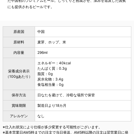
た中国初のプレミアムビール。じっくりと熟成させ、深みを追及した国賓
にも提供されるビールです。
原産国
中国
原材料
麦芽、ホップ、米
内容量
296ml
エネルギー：40kcal
たんぱく質：0.3g
栄養成分表示
脂質：0g
（100gあたり）
炭水化物：3.4g
食塩相当量：0g
保存方法
日なたを避けて、冷暗な場所で保管
賞味期限
製造日より18カ月
アレルゲン
なし
※仕入れ状況により仕様が多少変更する可能性がございます。
※基本営業日AM5時までの注文で当日発送、AM5時以降の注文は翌営業日に発