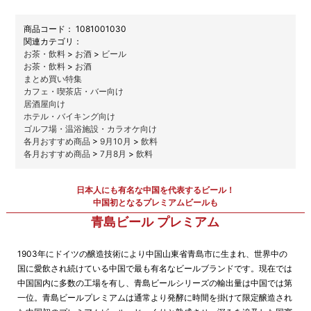
商品コード：
1081001030
関連カテゴリ：
お茶・飲料
>
お酒
>
ビール
お茶・飲料
>
お酒
まとめ買い特集
カフェ・喫茶店・バー向け
居酒屋向け
ホテル・バイキング向け
ゴルフ場・温浴施設・カラオケ向け
各月おすすめ商品
>
9月10月
>
飲料
各月おすすめ商品
>
7月8月
>
飲料
日本人にも有名な中国を代表するビール！
中国初となるプレミアムビールも
青島ビール プレミアム
1903年にドイツの醸造技術により中国山東省青島市に生まれ、世界中の
国に愛飲され続けている中国で最も有名なビールブランドです。現在では
中国国内に多数の工場を有し、青島ビールシリーズの輸出量は中国では第
一位。青島ビールプレミアムは通常より発酵に時間を掛けて限定醸造され