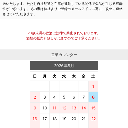
送いたします。ただし自社配送と在庫が連動している関係で欠品が生じる可能
性がございます。その際は弊社よりご登録のメールアドレス宛に、改めて連絡
させていただきます。
20歳未満の飲酒は法律で禁止されております。
酒類の販売も致しかねますのでご了承ください。
営業カレンダー
2026年8月
日
月
火
水
木
金
土
1
2
3
4
5
6
7
8
9
10
11
12
13
14
15
16
17
18
19
20
21
22