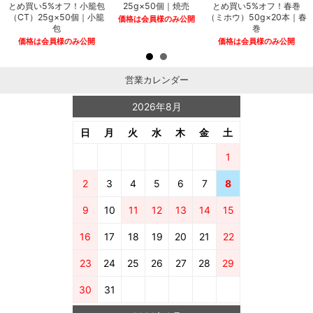
とめ買い5%オフ！小籠包
25g×50個｜焼売
とめ買い5%オフ！春巻
（CT）25g×50個｜小籠
（ミホウ）50g×20本｜春
価格は会員様のみ公開
包
巻
価格は会員様のみ公開
価格は会員様のみ公開
営業カレンダー
2026年8月
日
月
火
水
木
金
土
1
2
3
4
5
6
7
8
9
10
11
12
13
14
15
16
17
18
19
20
21
22
23
24
25
26
27
28
29
30
31