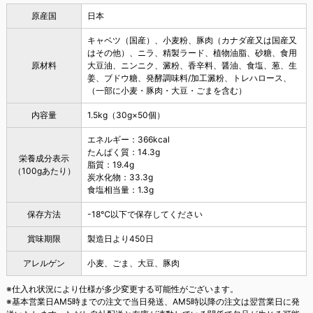
原産国
日本
キャベツ（国産）、小麦粉、豚肉（カナダ産又は国産又
はその他）、ニラ、精製ラード、植物油脂、砂糖、食用
原材料
大豆油、ニンニク、澱粉、香辛料、醤油、食塩、葱、生
姜、ブドウ糖、発酵調味料/加工澱粉、トレハロース、
（一部に小麦・豚肉・大豆・ごまを含む）
内容量
1.5kg（30g×50個）
エネルギー：366kcal
たんぱく質：14.3g
栄養成分表示
脂質：19.4g
（100gあたり）
炭水化物：33.3g
食塩相当量：1.3g
保存方法
-18℃以下で保存してください
賞味期限
製造日より450日
アレルゲン
小麦、ごま、大豆、豚肉
※仕入れ状況により仕様が多少変更する可能性がございます。
※基本営業日AM5時までの注文で当日発送、AM5時以降の注文は翌営業日に発