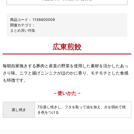
商品コード：
1136400009
関連カテゴリ：
まとめ買い特集
広東煎餃
毎朝自家挽きする豚肉と産直の野菜を使用した素材を活かしたあっ
さり味。ニラと揚げニンニクがほのかに香り、モチモチとした食感
も特徴です。
－使いかた－
7分蒸し焼きし、フタを取って油を加え、火を弱めて焼
蒸し焼き
き色をつける