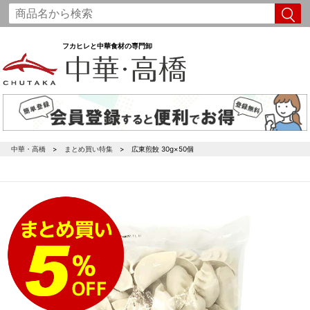
フカヒレと中華食材の専門卸
中華・高橋
まとめ買い特集
広東煎餃 30g×50個