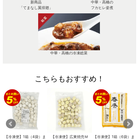
新商品
中華・高橋の
「てまなし翼排翅」
フカヒレ姿煮
中華・高橋の冷凍総菜
こちらもおすすめ！
【冷凍便】1箱（4袋）ま
【冷凍便】広東焼売Ｍ
【冷凍便】1箱（6袋）ま