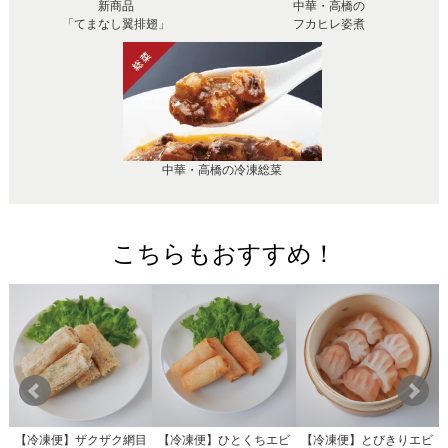
新商品
中華・高橋の
「てまなし翼排翅」
フカヒレ姿煮
中華・高橋の冷凍総菜
こちらもおすすめ！
2
【冷凍便】ザクザク網目
【冷凍便】ひとくちエビ
【冷凍便】とびきりエビ