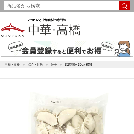
フカヒレと中華食材の専門卸
中華・高橋
点心・甘味
餃子
広東煎餃 30g×50個