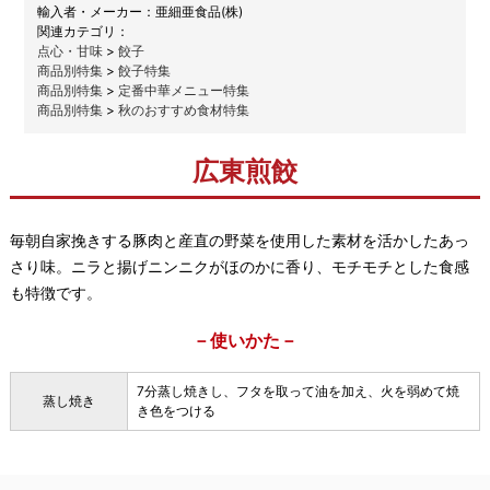
メーカー：
亜細亜食品(株)
関連カテゴリ：
点心・甘味
>
餃子
商品別特集
>
餃子特集
商品別特集
>
定番中華メニュー特集
商品別特集
>
秋のおすすめ食材特集
広東煎餃
毎朝自家挽きする豚肉と産直の野菜を使用した素材を活かしたあっ
さり味。ニラと揚げニンニクがほのかに香り、モチモチとした食感
も特徴です。
－使いかた－
7分蒸し焼きし、フタを取って油を加え、火を弱めて焼
蒸し焼き
き色をつける