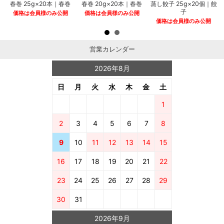
春巻 25g×20本｜春巻
春巻 20g×20本｜春巻
蒸し餃子 25g×20個｜餃
子
価格は会員様のみ公開
価格は会員様のみ公開
価格は会員様のみ公開
営業カレンダー
2026年8月
日
月
火
水
木
金
土
1
2
3
4
5
6
7
8
9
10
11
12
13
14
15
16
17
18
19
20
21
22
23
24
25
26
27
28
29
30
31
2026年9月