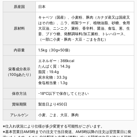
原産国
日本
キャベツ（国産）、小麦粉、豚肉（カナダ産又は国産又
はその他）、ニラ、精製ラード、植物油脂、砂糖、食用
原材料
大豆油、ニンニク、澱粉、香辛料、醤油、食塩、葱、生
姜、ブドウ糖、発酵調味料/加工澱粉、トレハロース、
（一部に小麦・豚肉・大豆・ごまを含む）
内容量
1.5kg（30g×50個）
エネルギー：366kcal
たんぱく質：14.3g
栄養成分表示
脂質：19.4g
（100gあたり）
炭水化物：33.3g
食塩相当量：1.3g
保存方法
-18℃以下で保存してください
賞味期限
製造日より450日
アレルゲン
小麦、ごま、大豆、豚肉
※仕入れ状況により仕様が多少変更する可能性がございます。
※基本営業日AM5時までの注文で当日発送、AM5時以降の注文は翌営業日に発