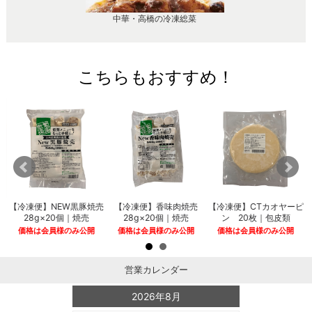
中華・高橋の冷凍総菜
こちらもおすすめ！
華
【冷凍便】NEW黒豚焼売
【冷凍便】香味肉焼売
【冷凍便】CTカオヤーピ
団
28g×20個｜焼売
28g×20個｜焼売
ン 20枚｜包皮類
価格は会員様のみ公開
価格は会員様のみ公開
価格は会員様のみ公開
営業カレンダー
2026年8月