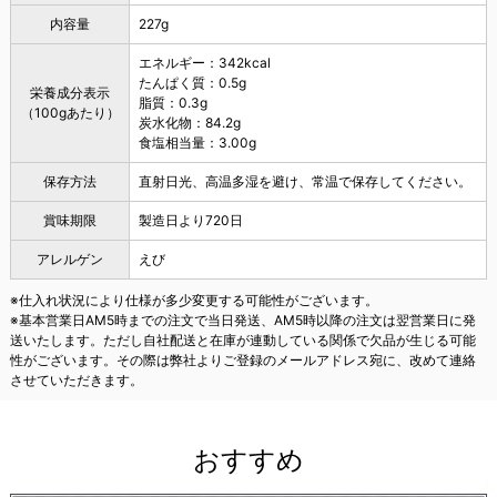
内容量
227g
エネルギー：342kcal
たんぱく質：0.5g
栄養成分表示
脂質：0.3g
（100gあたり）
炭水化物：84.2g
食塩相当量：3.00g
保存方法
直射日光、高温多湿を避け、常温で保存してください。
賞味期限
製造日より720日
アレルゲン
えび
※仕入れ状況により仕様が多少変更する可能性がございます。
※基本営業日AM5時までの注文で当日発送、AM5時以降の注文は翌営業日に発
送いたします。ただし自社配送と在庫が連動している関係で欠品が生じる可能
性がございます。その際は弊社よりご登録のメールアドレス宛に、改めて連絡
させていただきます。
おすすめ