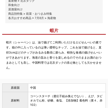
畜産物
>
北京ダック
和食向け
居酒屋向け
商品別特集
>
前菜・おつまみ特集
各月おすすめ商品
>
7月8月
>
海産物
蝦片
蝦片（シャーペン）は、油で揚げてご利用いただけるエビせんべいの素で
す。箱の中に入っているのは薄い透明なチップ。これを油で揚げると、直
径3cmほどのチップがみるみる数倍に膨らみ、軽快な食感の揚げせんべい
ができあがります。海老の旨みと香りを楽しめるのでそのままお酒のおつ
まみとしても良し、中国料理では北京ダックの添え物としても欠かせませ
ん。
原産国
中国
コーンスターチ（遺伝子組み換えでない）、えび、タピ
原材料
オカでん粉、砂糖、食塩、【添加物】着色料（黄４、赤
102）