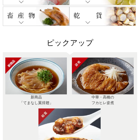
ピックアップ
新商品
中華・高橋の
「てまなし翼排翅」
フカヒレ姿煮