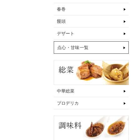
春巻
饅頭
デザート
点心・甘味一覧
中華総菜
プロデリカ