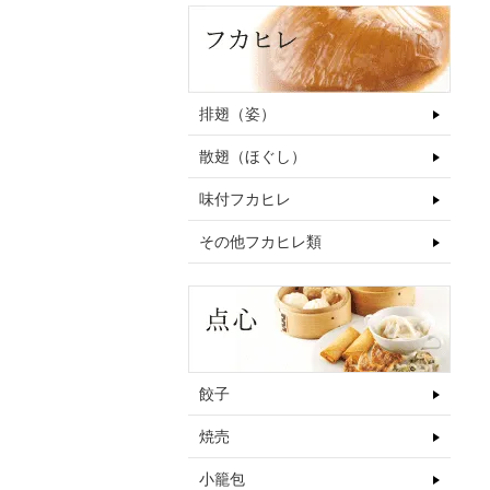
排翅（姿）
散翅（ほぐし）
味付フカヒレ
その他フカヒレ類
餃子
焼売
小籠包