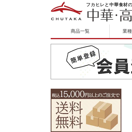
フカヒレと中華食材
商品一覧
業種