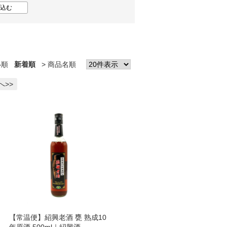
い順
新着順
商品名順
へ>>
【常温便】紹興老酒 甕 熟成10