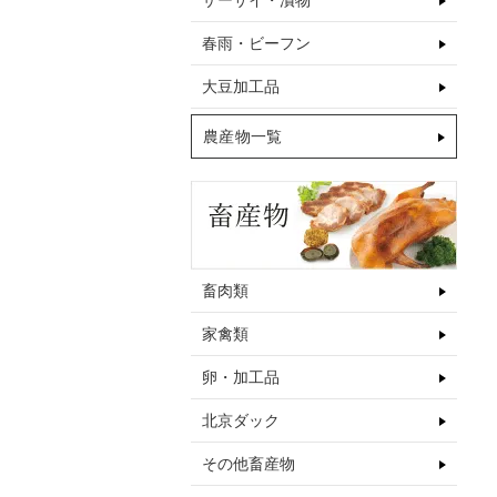
ザーサイ・漬物
春雨・ビーフン
大豆加工品
農産物一覧
畜肉類
家禽類
卵・加工品
北京ダック
その他畜産物