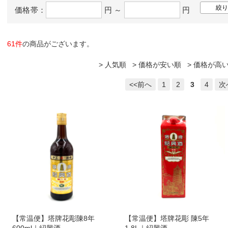
価格帯：
円 ～
円
61件
の商品がございます。
人気順
価格が安い順
価格が高
<<前へ
1
2
3
4
次
【常温便】塔牌花彫陳8年
【常温便】塔牌花彫 陳5年