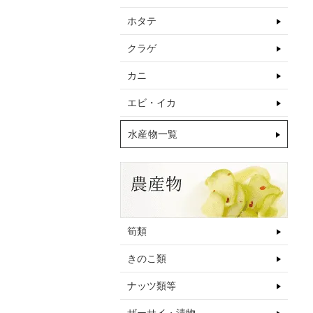
ホタテ
クラゲ
カニ
エビ・イカ
水産物一覧
筍類
きのこ類
ナッツ類等