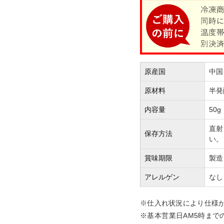
原産国
中国
原材料
半発
内容量
50g
直射
保存方法
い。
賞味期限
製造
アレルゲン
なし
※仕入れ状況により仕様
※基本営業日AM5時まで