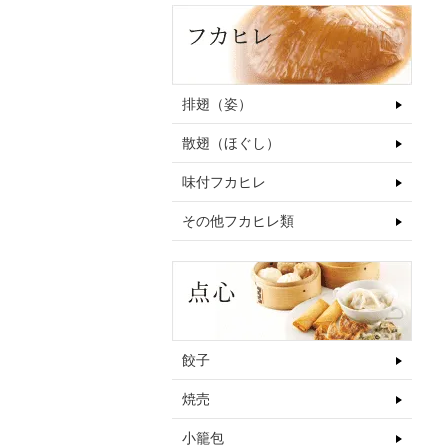
排翅（姿）
散翅（ほぐし）
味付フカヒレ
その他フカヒレ類
餃子
焼売
小籠包