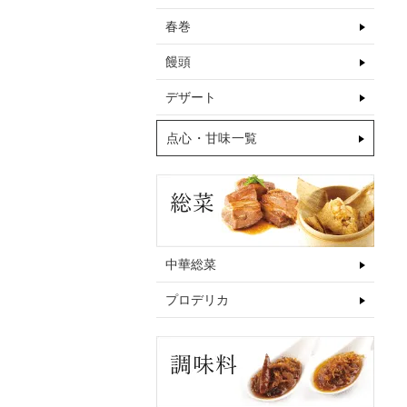
春巻
饅頭
デザート
点心・甘味一覧
中華総菜
プロデリカ