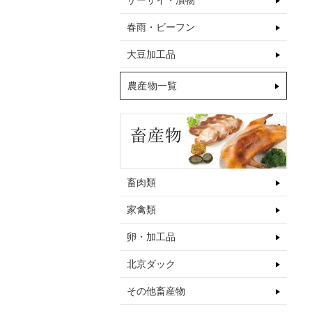
ザーサイ・漬物
春雨・ビーフン
大豆加工品
農産物一覧
畜肉類
家禽類
卵・加工品
北京ダック
その他畜産物