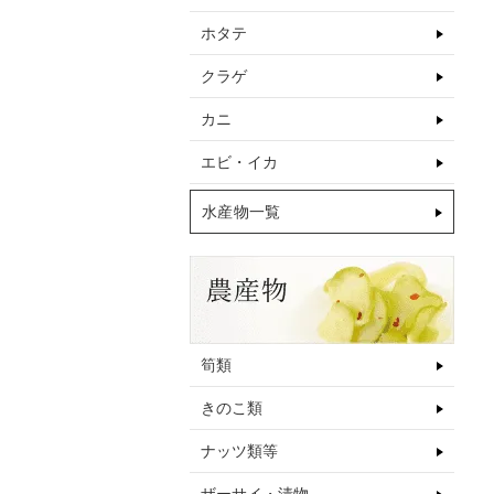
ホタテ
クラゲ
カニ
エビ・イカ
水産物一覧
筍類
きのこ類
ナッツ類等