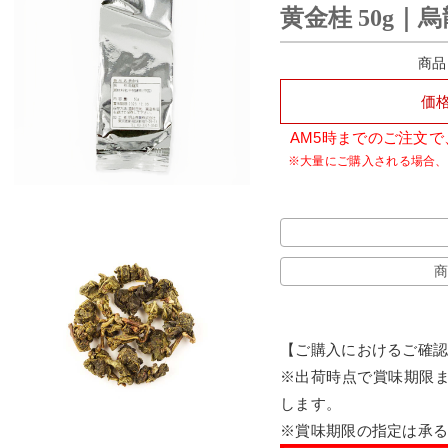
黄金桂 50g｜
商品
価
AM5時までのご注文
商
【ご購入におけるご確
※出荷時点で賞味期限ま
します。
※賞味期限の指定は承