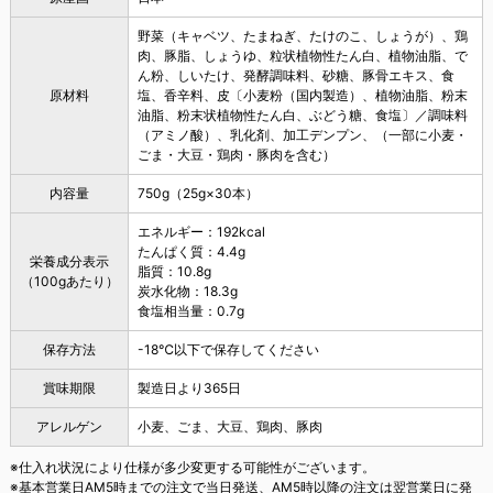
野菜（キャベツ、たまねぎ、たけのこ、しょうが）、鶏
肉、豚脂、しょうゆ、粒状植物性たん白、植物油脂、で
ん粉、しいたけ、発酵調味料、砂糖、豚骨エキス、食
原材料
塩、香辛料、皮〔小麦粉（国内製造）、植物油脂、粉末
油脂、粉末状植物性たん白、ぶどう糖、食塩〕／調味料
（アミノ酸）、乳化剤、加工デンプン、（一部に小麦・
ごま・大豆・鶏肉・豚肉を含む）
内容量
750g（25g×30本）
エネルギー：192kcal
たんぱく質：4.4g
栄養成分表示
脂質：10.8g
（100gあたり）
炭水化物：18.3g
食塩相当量：0.7g
保存方法
-18℃以下で保存してください
賞味期限
製造日より365日
アレルゲン
小麦、ごま、大豆、鶏肉、豚肉
※仕入れ状況により仕様が多少変更する可能性がございます。
※基本営業日AM5時までの注文で当日発送、AM5時以降の注文は翌営業日に発