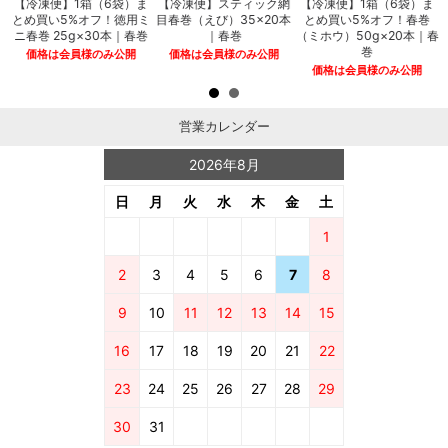
煮
【冷凍便】1箱（6袋）ま
【冷凍便】スティック網
【冷凍便】1箱（6袋）ま
とめ買い5%オフ！徳用ミ
目春巻（えび）35×20本
とめ買い5%オフ！春巻
ニ春巻 25g×30本｜春巻
｜春巻
（ミホウ）50g×20本｜春
巻
価格は会員様のみ公開
価格は会員様のみ公開
価格は会員様のみ公開
営業カレンダー
2026年8月
日
月
火
水
木
金
土
1
2
3
4
5
6
7
8
9
10
11
12
13
14
15
16
17
18
19
20
21
22
23
24
25
26
27
28
29
30
31