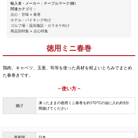
メーカー：
テーブルマーク(株)
関連カテゴリ：
点心・甘味
>
春巻
ホテル・バイキング向け
ゴルフ場・温浴施設・カラオケ向け
商品別特集
>
点心特集
徳用ミニ春巻
鶏肉、キャベツ、玉葱、筍等を使った具材を程よいとろみでまとめ
た春巻きです。
－使い方－
凍ったままの徳用ミニ春巻を約170℃の油に入れ約5分
揚げ
間揚げてください
原産国
日本