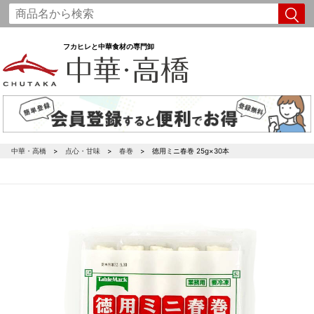
フカヒレと中華食材の専門卸
中華・高橋
点心・甘味
春巻
徳用ミニ春巻 25g×30本