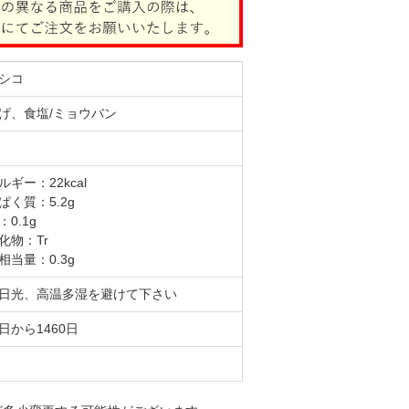
シコ
げ、食塩/ミョウバン
ルギー：22kcal
ぱく質：5.2g
0.1g
化物：Tr
相当量：0.3g
日光、高温多湿を避けて下さい
日から1460日