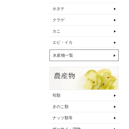
ホタテ
クラゲ
カニ
エビ・イカ
水産物一覧
筍類
きのこ類
ナッツ類等