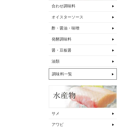
味料
菜
合わせ調味料
オイスターソース
酢・醤油・味噌
発酵調味料
醤・豆板醤
油類
調味料一覧
サメ
アワビ