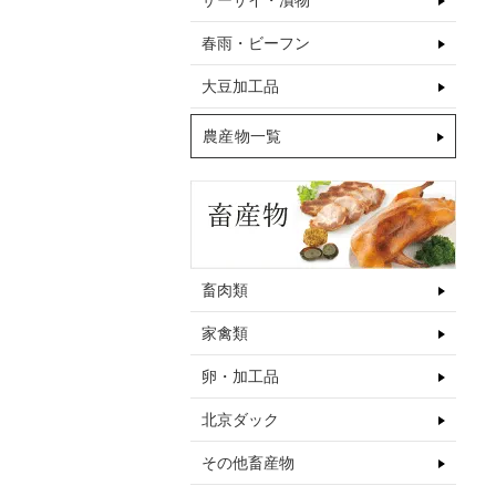
ザーサイ・漬物
春雨・ビーフン
大豆加工品
農産物一覧
畜肉類
家禽類
卵・加工品
北京ダック
その他畜産物