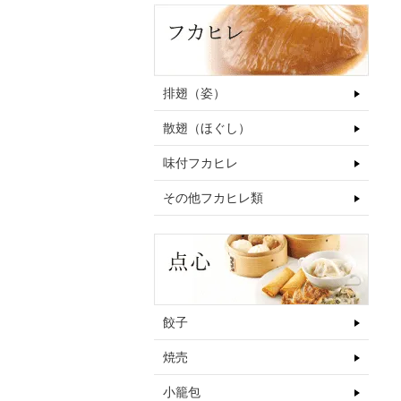
排翅（姿）
散翅（ほぐし）
味付フカヒレ
その他フカヒレ類
餃子
焼売
小籠包