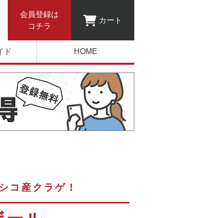
会員登録は
カート
コチラ
イド
HOME
シコ産クラゲ！