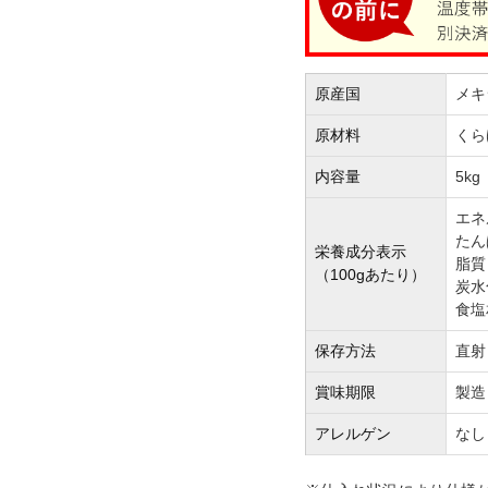
原産国
メキ
原材料
くら
内容量
5kg
エネ
たん
栄養成分表示
脂質：
（100gあたり）
炭水
食塩
保存方法
直射
賞味期限
製造
アレルゲン
なし