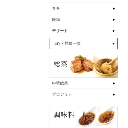
春巻
饅頭
デザート
点心・甘味一覧
中華総菜
プロデリカ
【常温便】新・四川豆板醤 1kg｜調
【冷凍便】新麻婆豆腐 180g｜中華総