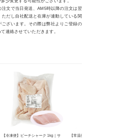
が多少変更する可能性がございます。
の注文で当日発送、AM5時以降の注文は翌
。ただし自社配送と在庫が連動している関
がございます。その際は弊社よりご登録の
めて連絡させていただきます。
【冷凍便】ピーチシャーク 1kg｜サ
【常温便】新・四川豆板醤 1kg｜調