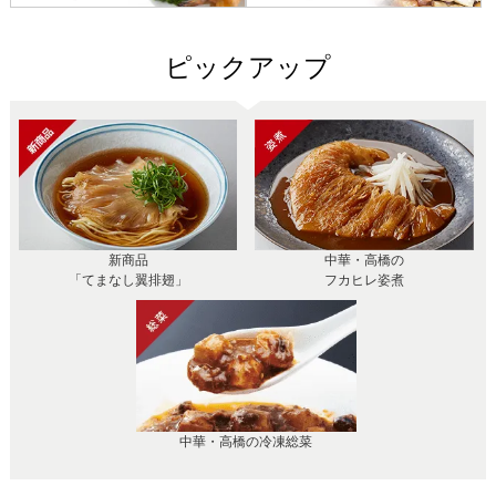
ピックアップ
新商品
中華・高橋の
「てまなし翼排翅」
フカヒレ姿煮
中華・高橋の冷凍総菜