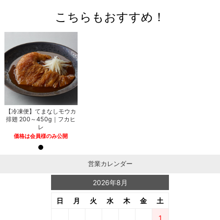
こちらもおすすめ！
【冷凍便】てまなしモウカ
排翅 200～450g｜フカヒ
レ
価格は会員様のみ公開
営業カレンダー
2026年8月
日
月
火
水
木
金
土
1