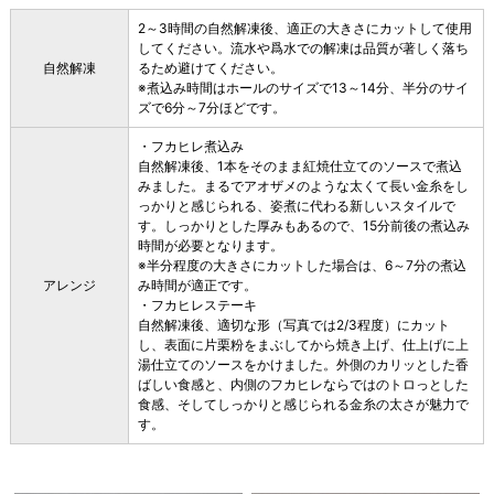
2～3時間の自然解凍後、適正の大きさにカットして使用
してください。流水や爲水での解凍は品質が著しく落ち
自然解凍
るため避けてください。
※煮込み時間はホールのサイズで13～14分、半分のサイ
ズで6分～7分ほどです。
・フカヒレ煮込み
自然解凍後、1本をそのまま紅焼仕立てのソースで煮込
みました。まるでアオザメのような太くて長い金糸をし
っかりと感じられる、姿煮に代わる新しいスタイルで
す。しっかりとした厚みもあるので、15分前後の煮込み
時間が必要となります。
※半分程度の大きさにカットした場合は、6～7分の煮込
アレンジ
み時間が適正です。
・フカヒレステーキ
自然解凍後、適切な形（写真では2/3程度）にカット
し、表面に片栗粉をまぶしてから焼き上げ、仕上げに上
湯仕立てのソースをかけました。外側のカリッとした香
ばしい食感と、内側のフカヒレならではのトロっとした
食感、そしてしっかりと感じられる金糸の太さが魅力で
す。