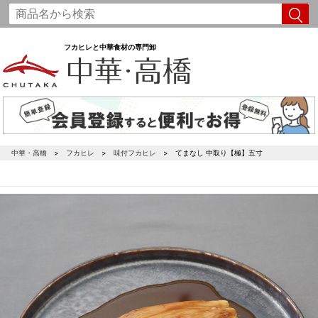
フカヒレと中華食材の専門卸
中華・高橋
フカヒレ
味付フカヒレ
てまなし 中取り【極】五寸