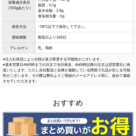
栄養成分表示
脂質：0.1g
（100gあたり）
炭水化物：2.9g
食塩相当量：0g
保存方法
-18℃以下で保存して下さい。
賞味期限
製造日より365日
アレルゲン
乳、鶏肉
※仕入れ状況により仕様が多少変更する可能性がございます。
※基本営業日AM5時までの注文で当日発送、AM5時以降の注文は翌営業日に発
送いたします。ただし自社配送と在庫が連動している関係で欠品が生じる可能
性がございます。その際は弊社よりご登録のメールアドレス宛に、改めて連絡
させていただきます。
おすすめ