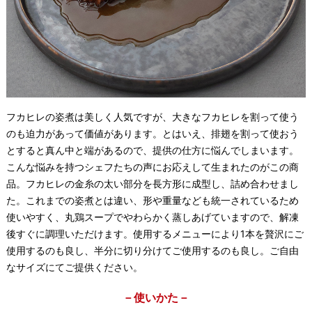
フカヒレの姿煮は美しく人気ですが、大きなフカヒレを割って使う
のも迫力があって価値があります。とはいえ、排翅を割って使おう
とすると真ん中と端があるので、提供の仕方に悩んでしまいます。
こんな悩みを持つシェフたちの声にお応えして生まれたのがこの商
品。フカヒレの金糸の太い部分を長方形に成型し、詰め合わせまし
た。これまでの姿煮とは違い、形や重量なども統一されているため
使いやすく、丸鶏スープでやわらかく蒸しあげていますので、解凍
後すぐに調理いただけます。使用するメニューにより1本を贅沢にご
使用するのも良し、半分に切り分けてご使用するのも良し。ご自由
なサイズにてご提供ください。
－使いかた－