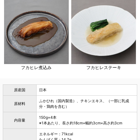
フカヒレ煮込み
フカヒレステーキ
原産国
日本
ふかひれ（国内製造）、チキンエキス、（一部に乳成
原材料
分・鶏肉を含む）
150g×4本
内容量
※1本あたり、長さ約18cm×幅約3cm×高さ約3cm
エネルギー：71kcal
たんぱく質：14.7g