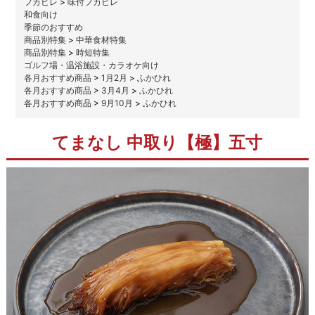
フカヒレ
>
味付フカヒレ
和食向け
季節のおすすめ
商品別特集
>
中華食材特集
商品別特集
>
時短特集
ゴルフ場・温浴施設・カラオケ向け
各月おすすめ商品
>
1月2月
>
ふかひれ
各月おすすめ商品
>
3月4月
>
ふかひれ
各月おすすめ商品
>
9月10月
>
ふかひれ
てまなし 中取り【極】五寸