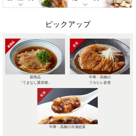
ピックアップ
新商品
中華・高橋の
「てまなし翼排翅」
フカヒレ姿煮
中華・高橋の冷凍総菜