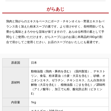
がらあじ
鶏肉と鶏がらのエキスをベースにポーク・チキンオイル・野菜エキスをバ
ランス良く加えた粉末スープの素です。より溶けやすく、長時間炊いても
豊かな風味とまろやかな旨味が保てますので、あらゆる料理の素として手
間なくご使用いただけます。がらスープにはのお湯に本商品約180gの割
合で溶かしてご使用ください。お店のスープのおいたしにも最適です。
原産国
日本
動物油脂（鶏肉・豚肉を含む）（国内製造）、デキスト
リン、食塩、粉末醤油（小麦・大豆を含む）、砂糖、オ
ニオンエキス、ゼラチン、チキンエキス、たん白加水分
原材料
解物（大豆を含む）、植物油脂（ごまを含む）／調味料
（アミノ酸等）、加工でん粉、酸化防止剤（ビタミン
E）
内容量
1kg
エネルギー：398.0kcal