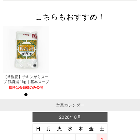
こちらもおすすめ！
【常温便】チキンがらスー
プ 鶏塊湯 1kg｜基本スープ
価格は会員様のみ公開
営業カレンダー
2026年8月
日
月
火
水
木
金
土
1