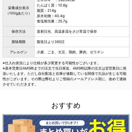
たんぱく質：10.6g
栄養成分表示
脂質：21.6g
（100gあたり）
炭水化物：40.4g
食塩相当量：25.7g
保存方法
直射日光、高温多湿をさけ常温で保存
賞味期限
製造日より365日
アレルゲン
小麦、ごま、大豆、鶏肉、豚肉、ゼラチン
※仕入れ状況により仕様が多少変更する可能性がございます。
※基本営業日AM5時までの注文で当日発送、AM5時以降の注文は翌営業日に発
送いたします。ただし自社配送と在庫が連動している関係で欠品が生じる可能
性がございます。その際は弊社よりご登録のメールアドレス宛に、改めて連絡
させていただきます。
おすすめ