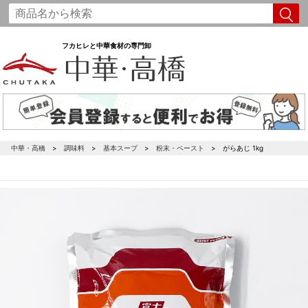
フカヒレと中華食材の専門卸
中華・高橋
調味料
基本スープ
粉末・ペースト
がらあじ 1kg