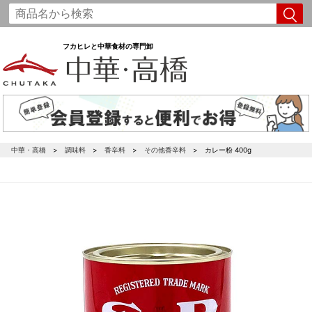
フカヒレと中華食材の専門卸
中華・高橋
調味料
香辛料
その他香辛料
カレー粉 400g