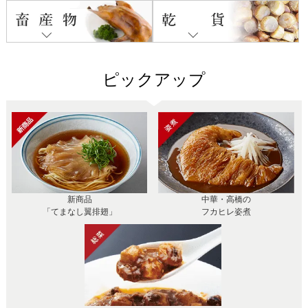
ピックアップ
新商品
中華・高橋の
「てまなし翼排翅」
フカヒレ姿煮