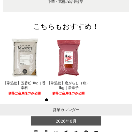
中華・高橋の冷凍総菜
こちらもおすすめ！
【常温便】五香粉 1kg｜香
【常温便】唐がらし（粉）
辛料
1kg｜唐辛子
価格は会員様のみ公開
価格は会員様のみ公開
営業カレンダー
2026年8月
日
月
火
水
木
金
土