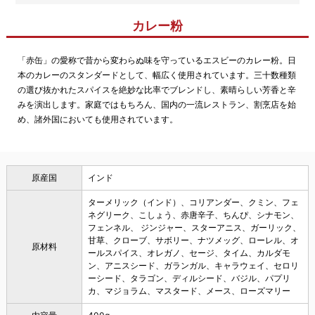
カレー粉
「赤缶」の愛称で昔から変わらぬ味を守っているエスビーのカレー粉。日
本のカレーのスタンダードとして、幅広く使用されています。三十数種類
の選び抜かれたスパイスを絶妙な比率でブレンドし、素晴らしい芳香と辛
みを演出します。家庭ではもちろん、国内の一流レストラン、割烹店を始
め、諸外国においても使用されています。
原産国
インド
ターメリック（インド）、コリアンダー、クミン、フェ
ネグリーク、こしょう、赤唐辛子、ちんぴ、シナモン、
フェンネル、 ジンジャー、スターアニス、ガーリック、
甘草、クローブ、サボリー、ナツメッグ、ローレル、オ
原材料
ールスパイス、オレガノ、セージ、タイム、カルダモ
ン、アニスシード、ガランガル、キャラウェイ、セロリ
ーシード、タラゴン、ディルシード、バジル、パプリ
カ、マジョラム、マスタード、メース、ローズマリー