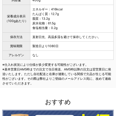
内容量
400g
エネルギー：416kcal
たんぱく質：12.7g
栄養成分表示
脂質：13.2g
（100gあたり）
炭水化物：61.5g
食塩相当量：0.2g
保存方法
直射日光、高温多湿を避けて保存してください。
賞味期限
製造日より1080日
アレルゲン
なし
※仕入れ状況により仕様が多少変更する可能性がございます。
※基本営業日AM5時までの注文で当日発送、AM5時以降の注文は翌営業日に発
送いたします。ただし自社配送と在庫が連動している関係で欠品が生じる可能
性がございます。その際は弊社よりご登録のメールアドレス宛に、改めて連絡
させていただきます。
おすすめ