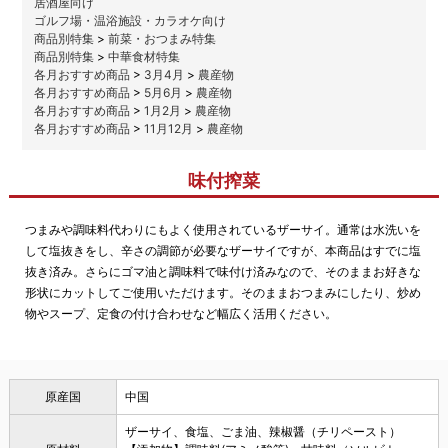
居酒屋向け
ゴルフ場・温浴施設・カラオケ向け
商品別特集
>
前菜・おつまみ特集
商品別特集
>
中華食材特集
各月おすすめ商品
>
3月4月
>
農産物
各月おすすめ商品
>
5月6月
>
農産物
各月おすすめ商品
>
1月2月
>
農産物
各月おすすめ商品
>
11月12月
>
農産物
味付搾菜
つまみや調味料代わりにもよく使用されているザーサイ。通常は水洗いを
して塩抜きをし、辛さの調節が必要なザーサイですが、本商品はすでに塩
抜き済み。さらにゴマ油と調味料で味付け済みなので、そのままお好きな
形状にカットしてご使用いただけます。そのままおつまみにしたり、炒め
物やスープ、定食の付け合わせなど幅広く活用ください。
原産国
中国
ザーサイ、食塩、ごま油、辣椒醤（チリペースト）