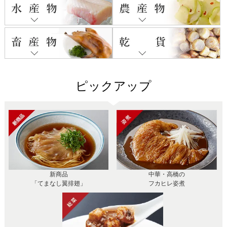
ピックアップ
新商品
中華・高橋の
「てまなし翼排翅」
フカヒレ姿煮