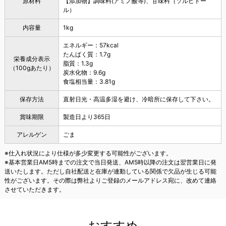
原材料
【添加物】調味料(アミノ酸等)、甘味料（ソルビトー
ル）
内容量
1kg
エネルギー：57kcal
たんぱく質：1.7g
栄養成分表示
脂質：1.3g
（100gあたり）
炭水化物：9.6g
食塩相当量：3.81g
保存方法
直射日光・高温多湿を避け、冷暗所に保存して下さい。
賞味期限
製造日より365日
アレルゲン
ごま
※仕入れ状況により仕様が多少変更する可能性がございます。
※基本営業日AM5時までの注文で当日発送、AM5時以降の注文は翌営業日に発
送いたします。ただし自社配送と在庫が連動している関係で欠品が生じる可能
性がございます。その際は弊社よりご登録のメールアドレス宛に、改めて連絡
させていただきます。
おすすめ