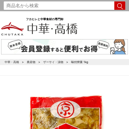
フカヒレと中華食材の専門卸
中華・高橋
農産物
ザーサイ・漬物
味付搾菜 1kg