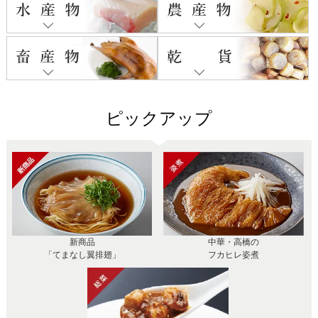
ピックアップ
新商品
中華・高橋の
「てまなし翼排翅」
フカヒレ姿煮