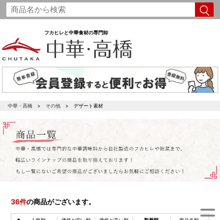
フカヒレと中華食材の専門卸
中華・高橋
その他
デザート素材
36
件
の商品がございます。