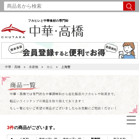
フカヒレと中華食材の専門卸
中華・高橋
水産物
カニ
上海蟹
3
件
の商品がございます。