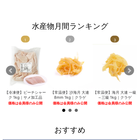
水産物月間ランキング
1
2
3
粒
【冷凍便】ピーチシャー
【常温便】沙海月 大連
【常温便】海月 大連 一級
ク 1kg｜サメ加工品
8mm 1kg｜クラゲ
～三級 1kg｜クラゲ
価格は会員様のみ公開
価格は会員様のみ公開
価格は会員様のみ公開
おすすめ