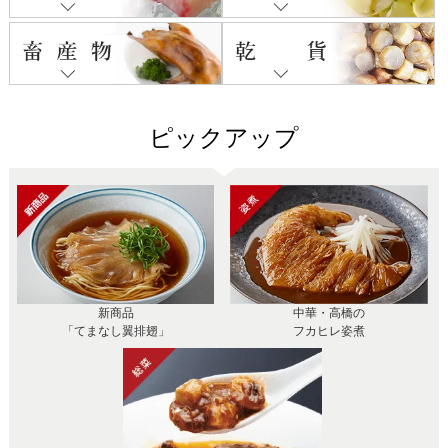
ピックアップ
新商品
中華・高橋の
「てまなし翼排翅」
フカヒレ姿煮