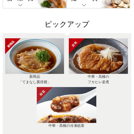
ピックアップ
新商品
中華・高橋の
「てまなし翼排翅」
フカヒレ姿煮
中華・高橋の冷凍総菜