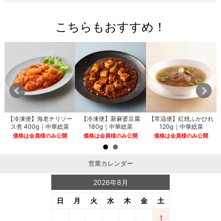
こちらもおすすめ！
【冷凍便】海老チリソー
【冷凍便】新麻婆豆腐
【常温便】紅焼ふかひれ
ス煮 400g｜中華総菜
180g｜中華総菜
120g｜中華総菜
価格は会員様のみ公開
価格は会員様のみ公開
価格は会員様のみ公開
営業カレンダー
2026年8月
日
月
火
水
木
金
土
1