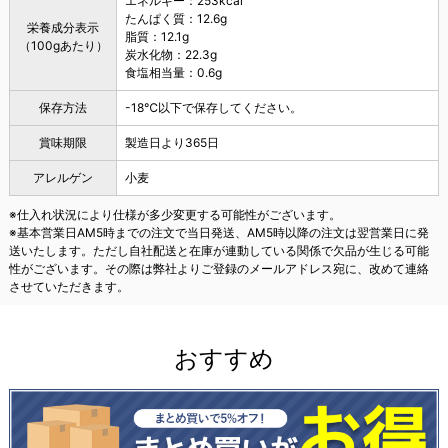
エネルギー：253kcal
たんぱく質：12.6g
栄養成分表示
脂質：12.1g
（100gあたり）
炭水化物：22.3g
食塩相当量：0.6g
保存方法
-18℃以下で保存してください。
賞味期限
製造日より365日
アレルゲン
小麦
※仕入れ状況により仕様が多少変更する可能性がございます。
※基本営業日AM5時までの注文で当日発送、AM5時以降の注文は翌営業日に発
送いたします。ただし自社配送と在庫が連動している関係で欠品が生じる可能
性がございます。その際は弊社よりご登録のメールアドレス宛に、改めて連絡
させていただきます。
おすすめ