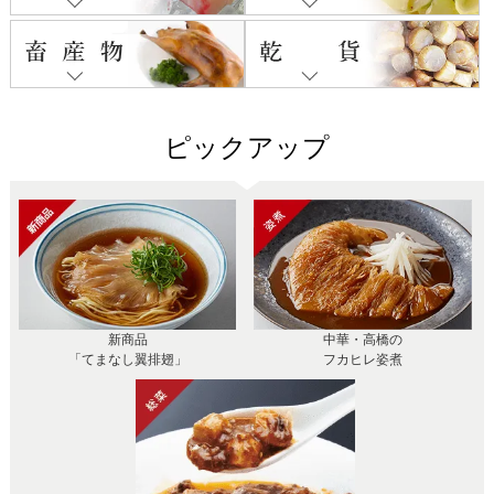
ピックアップ
新商品
中華・高橋の
「てまなし翼排翅」
フカヒレ姿煮