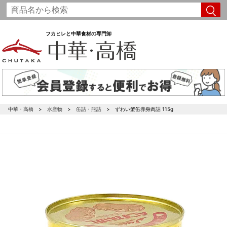
フカヒレと中華食材の専門卸
中華・高橋
水産物
缶詰・瓶詰
ずわい蟹缶赤身肉詰 115g