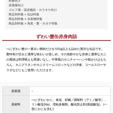
和食向け
居酒屋向け
ゴルフ場・温浴施設・カラオケ向け
商品別特集
>
缶詰特集
商品別特集
>
水産物特集
商品別特集
>
海老・蟹・ホタテ特集
ずわい蟹缶赤身肉詰
べにずわい蟹の一番太い脚肉だけを100g以上も詰めた贅沢な缶詰です。
蟹特有の甘みと濃厚な味わいが楽しめ、その色鮮やかな赤身と濃厚なカニ
の風味は料理映えも間違いなし。中華風のカニチャーハンや餡かけはもち
ろん、カニグラタンやカニクリームコロッケなどの洋食、コールスローサ
ラダなどにもご使用いただけます。
原産国
-
べにずわいかに、食塩、砂糖／調味料（アミノ酸等）、
原材料
リン酸塩(Na)、増粘多糖類、酸化防止剤(亜硫酸塩)、(一
部にかにを含む)