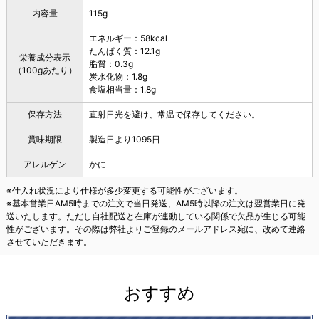
内容量
115g
エネルギー：58kcal
たんぱく質：12.1g
栄養成分表示
脂質：0.3g
（100gあたり）
炭水化物：1.8g
食塩相当量：1.8g
保存方法
直射日光を避け、常温で保存してください。
賞味期限
製造日より1095日
アレルゲン
かに
※仕入れ状況により仕様が多少変更する可能性がございます。
※基本営業日AM5時までの注文で当日発送、AM5時以降の注文は翌営業日に発
送いたします。ただし自社配送と在庫が連動している関係で欠品が生じる可能
性がございます。その際は弊社よりご登録のメールアドレス宛に、改めて連絡
させていただきます。
おすすめ