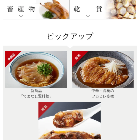
ピックアップ
新商品
中華・高橋の
「てまなし翼排翅」
フカヒレ姿煮