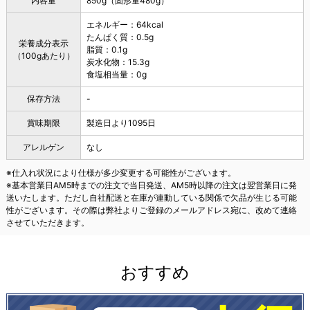
内容量
850g（固形量480g）
エネルギー：64kcal
たんぱく質：0.5g
栄養成分表示
脂質：0.1g
（100gあたり）
炭水化物：15.3g
食塩相当量：0g
保存方法
-
賞味期限
製造日より1095日
アレルゲン
なし
※仕入れ状況により仕様が多少変更する可能性がございます。
※基本営業日AM5時までの注文で当日発送、AM5時以降の注文は翌営業日に発
送いたします。ただし自社配送と在庫が連動している関係で欠品が生じる可能
性がございます。その際は弊社よりご登録のメールアドレス宛に、改めて連絡
させていただきます。
おすすめ