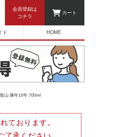
会員登録は
カート
コチラ
イド
HOME
龍山 陳年10年 700ml
されております。
ご了承ください。