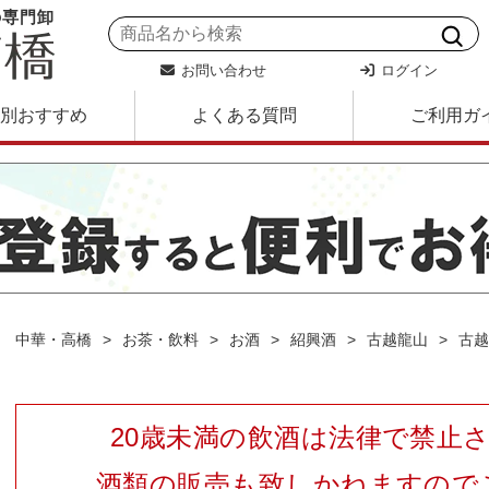
の専門卸
お問い合わせ
ログイン
別おすすめ
よくある質問
ご利用ガ
中華・高橋
お茶・飲料
お酒
紹興酒
古越龍山
古越
20歳未満の飲酒は法律で禁止
酒類の販売も致しかねますので