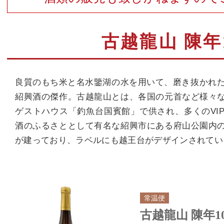
古越龍山 陳年
良質のもち米と名水鑒湖の水を用いて、磨き抜かれた
紹興酒の傑作。古越龍山とは、各国の元首など様々
ゲストハウス「釣魚台国賓館」で供され、多くのVI
酒のふるさととして有名な紹興市にある府山公園内
が建っており、ラベルにも越王台がデザインされてい
常温便
古越龍山 陳年10