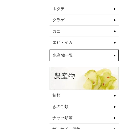
ホタテ
クラゲ
カニ
エビ・イカ
水産物一覧
筍類
きのこ類
ナッツ類等