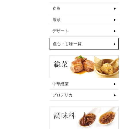
春巻
饅頭
デザート
点心・甘味一覧
中華総菜
プロデリカ