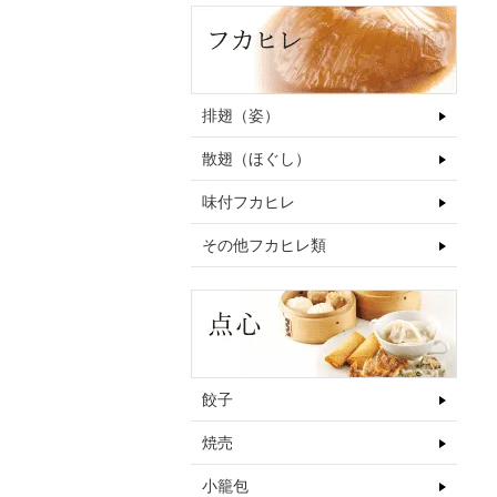
排翅（姿）
散翅（ほぐし）
味付フカヒレ
その他フカヒレ類
餃子
焼売
小籠包