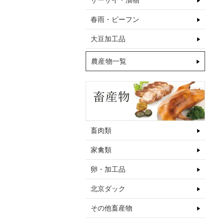
ザーサイ・漬物
春雨・ビーフン
大豆加工品
農産物一覧
畜肉類
家禽類
卵・加工品
北京ダック
その他畜産物