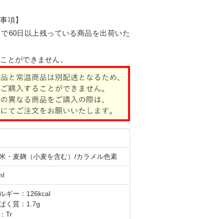
認事項】
で60日以上残っている商品を出荷いた
ることができません。
米・麦麹（小麦を含む）/カラメル色素
ml
ルギー：126kcal
ぱく質：1.7g
：Tr