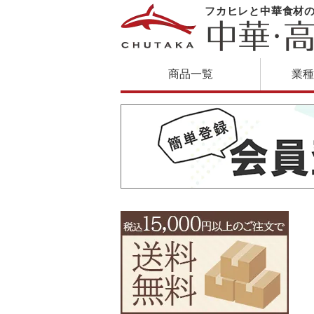
フカヒレと中華食材
商品一覧
業種