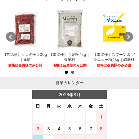
｜
【常温便】クコの実 500g
【常温便】五香粉 1kg｜
【常温便】スプーン印 グ
｜薬膳
香辛料
ラニュー糖 1kg｜調味料
価格は会員様のみ公開
価格は会員様のみ公開
価格は会員様のみ公開
営業カレンダー
2026年8月
日
月
火
水
木
金
土
1
2
3
4
5
6
7
8