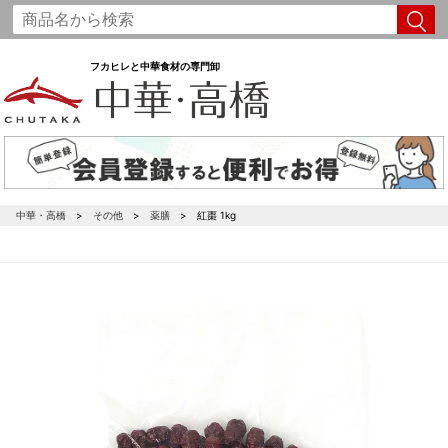
フカヒレと中華食材の専門卸
中華・高橋
その他
薬膳
紅棗 1kg