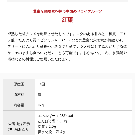
豊富な栄養素を持つ中国のドライフルーツ
紅棗
成熟した紅ナツメを乾燥させたものです。コクのある甘みと、糖質・アミ
ノ酸・たんぱく質・ビタミンA、B2、Cなどの豊富な栄養素が特徴です。
デザートに入れたり砂糖やハチミツと煮てナツメ茶にして飲んだりするほ
か、そのままお食べいただくことも可能です。おかゆやおこわ、参鶏湯や
煮物などの料理にご使用いただけます。
原産国
中国
原材料
棗
内容量
1kg
エネルギー：287kcal
たんぱく質：3.9g
栄養成分表示
脂質：2.0g
（100gあたり）
炭水化物：71.4g