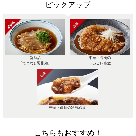
ピックアップ
新商品
中華・高橋の
「てまなし翼排翅」
フカヒレ姿煮
中華・高橋の冷凍総菜
こちらもおすすめ！